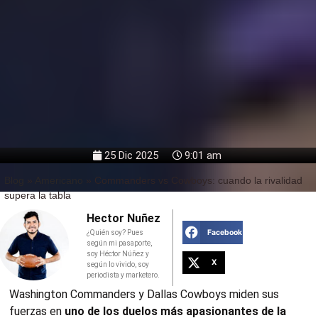
25 Dic 2025
9:01 am
Blog
»
Americano
»
Commanders vs Cowboys: cuando la rivalidad
supera la tabla
Hector Nuñez
Facebook
¿Quién soy? Pues
según mi pasaporte,
soy Héctor Núñez y
X
según lo vivido, soy
periodista y marketero.
Washington Commanders y Dallas Cowboys miden sus
fuerzas en
uno de los duelos más apasionantes de la