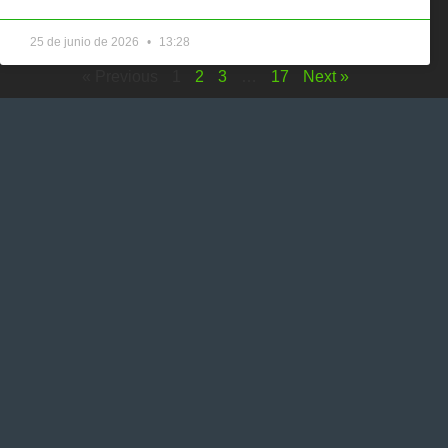
25 de junio de 2026
13:28
« Previous
1
2
3
…
17
Next »