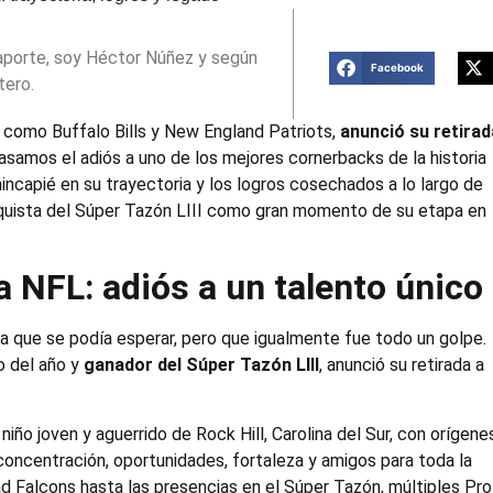
aporte, soy Héctor Núñez y según
Facebook
tero.
s como Buffalo Bills y New England Patriots,
anunció su retirad
samos el adiós a uno de los mejores cornerbacks de la historia
hincapié en su trayectoria y los logros cosechados a lo largo de
onquista del Súper Tazón LIII como gran momento de su etapa en
a NFL: adiós a un talento único
icia que se podía esperar, pero que igualmente fue todo un golpe.
o del año y
ganador del Súper Tazón LIII
, anunció su retirada a
niño joven y aguerrido de Rock Hill, Carolina del Sur, con orígene
concentración, oportunidades, fortaleza y amigos para toda la
ad Falcons hasta las presencias en el Súper Tazón, múltiples Pro