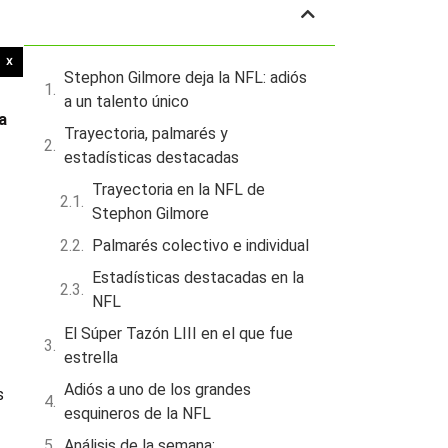
Tabla de contenidos
X
Stephon Gilmore deja la NFL: adiós
a un talento único
a
Trayectoria, palmarés y
estadísticas destacadas
Trayectoria en la NFL de
Stephon Gilmore
Palmarés colectivo e individual
Estadísticas destacadas en la
NFL
El Súper Tazón LIII en el que fue
estrella
Adiós a uno de los grandes
s
esquineros de la NFL
Análisis de la semana: