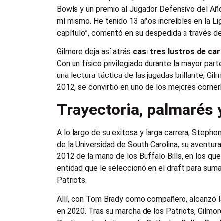
Bowls y un premio al Jugador Defensivo del Año,
mí mismo. He tenido 13 años increíbles en la L
capítulo”, comentó en su despedida a través d
Gilmore deja así atrás
casi tres lustros de ca
Con un físico privilegiado durante la mayor par
una lectura táctica de las jugadas brillante, Gi
2012, se convirtió en uno de los mejores corne
Trayectoria, palmarés 
A lo largo de su exitosa y larga carrera, Stepho
de la Universidad de South Carolina, su aventur
2012 de la mano de los Buffalo Bills, en los q
entidad que le seleccionó en el draft para sum
Patriots.
Allí, con Tom Brady como compañero, alcanzó la
en 2020. Tras su marcha de los Patriots, Gilmore