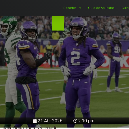
Deportes
Guía de Apuestas
Guía
21 Abr 2026
2:10 pm
: trayectoria, logros y legado