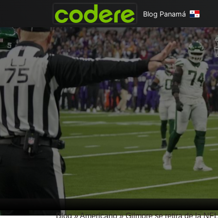
Blog Panamá
Blog
»
Americano
»
Gilmore se retira de la NFL