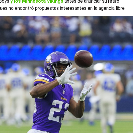
owboys
y los Minnesota Vikings
antes de anunciar su retiro
ues no encontró propuestas interesantes en la agencia libre.