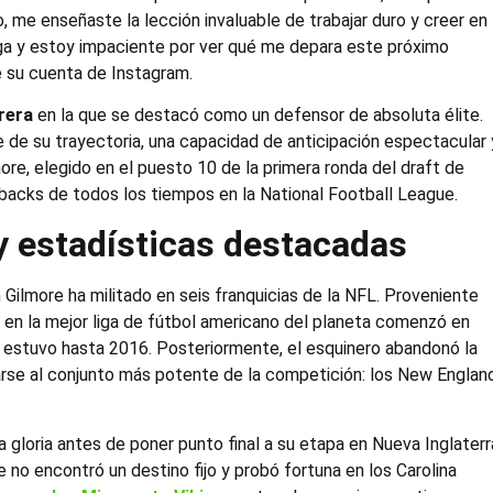
 me enseñaste la lección invaluable de trabajar duro y creer en
iga y estoy impaciente por ver qué me depara este próximo
e su cuenta de Instagram.
rrera
en la que se destacó como un defensor de absoluta élite.
te de su trayectoria, una capacidad de anticipación espectacular 
lmore, elegido en el puesto 10 de la primera ronda del draft de
rbacks de todos los tiempos en la National Football League.
y estadísticas destacadas
n Gilmore ha militado en seis franquicias de la NFL. Proveniente
a en la mejor liga de fútbol americano del planeta comenzó en
ue estuvo hasta 2016. Posteriormente, el esquinero abandonó la
arse al conjunto más potente de la competición: los New Englan
 gloria antes de poner punto final a su etapa en Nueva Inglaterr
 no encontró un destino fijo y probó fortuna en los Carolina