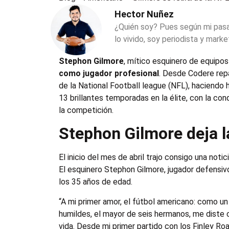
Hector Nuñez
¿Quién soy? Pues según mi pas
lo vivido, soy periodista y marke
Stephon Gilmore
, mítico esquinero de equipo
como jugador profesional
.
Desde Codere repa
de la National Football league (NFL), haciendo 
13 brillantes temporadas en la élite, con la c
la competición.
Stephon Gilmore deja l
El inicio del mes de abril trajo consigo una not
El esquinero Stephon Gilmore, jugador defensiv
los 35 años de edad.
“A mi primer amor, el fútbol americano: como un 
humildes, el mayor de seis hermanos, me diste 
vida. Desde mi primer partido con los Finley Ro