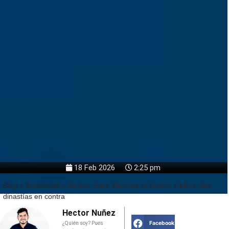
18 Feb 2026
2:25 pm
Blog
»
Basketball
»
Golden State Warriors vs Boston Celtics: dos
dinastías en contra
Hector Nuñez
Facebook
¿Quién soy? Pues