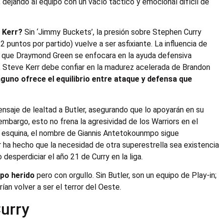
, dejando al equipo con un vacío táctico y emocional difícil de
 Kerr?
Sin ‘Jimmy Buckets’, la presión sobre Stephen Curry
2 puntos por partido) vuelve a ser asfixiante. La influencia de
tía que Draymond Green se enfocara en la ayuda defensiva
a, Steve Kerr debe confiar en la madurez acelerada de Brandon
nguno ofrece el equilibrio entre ataque y defensa que
mensaje de lealtad a Butler, asegurando que lo apoyarán en su
embargo, esto no frena la agresividad de los Warriors en el
la esquina, el nombre de Giannis Antetokounmpo sigue
 ha hecho que la necesidad de otra superestrella sea existencia
 desperdiciar el año 21 de Curry en la liga.
ipo herido
pero con orgullo. Sin Butler, son un equipo de Play-in;
an volver a ser el terror del Oeste.
Curry