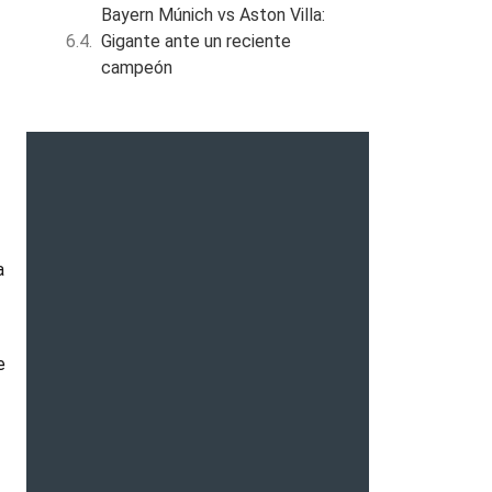
Bayern Múnich vs Aston Villa:
Gigante ante un reciente
campeón
a
e
a