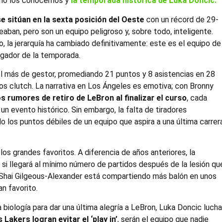
como los conocemos y
la temporada histórica de Luka Doncic.
e sitúan en la sexta posición del Oeste
con un récord de 29-
aban, pero son un equipo peligroso y, sobre todo, inteligente.
o, la jerarquía ha cambiado definitivamente: este es el equipo de
jugador de la temporada.
ol más de gestor, promediando 21 puntos y 8 asistencias en 28
s clutch. La narrativa en Los Ángeles es emotiva; con Bronny
os rumores de retiro de LeBron al finalizar el curso
, cada
n evento histórico. Sin embargo, la falta de tiradores
o los puntos débiles de un equipo que aspira a una última carrer
 los grandes favoritos. A diferencia de años anteriores, la
e si llegará al mínimo número de partidos después de la lesión qu
y Shai Gilgeous-Alexander está compartiendo más balón en unos
n favorito.
 biología para dar una última alegría a LeBron, Luka Doncic luch
s Lakers logran evitar el ‘play in’
, serán el equipo que nadie