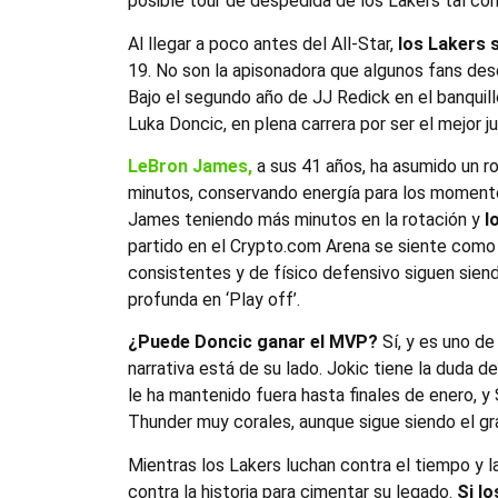
posible tour de despedida de los Lakers tal 
Al llegar a poco antes del All-Star,
los Lakers s
19. No son la apisonadora que algunos fans dese
Bajo el segundo año de JJ Redick en el banquill
Luka Doncic, en plena carrera por ser el mejor 
LeBron James,
a sus 41 años, ha asumido un r
minutos, conservando energía para los momento
James teniendo más minutos en la rotación y
l
partido en el Crypto.com Arena se siente como u
consistentes y de físico defensivo siguen siend
profunda en ‘Play off’.
¿Puede Doncic ganar el MVP?
Sí, y es uno de
narrativa está de su lado. Jokic tiene la duda d
le ha mantenido fuera hasta finales de enero, 
Thunder muy corales, aunque sigue siendo el gra
Mientras los Lakers luchan contra el tiempo y la
contra la historia para cimentar su legado.
Si lo