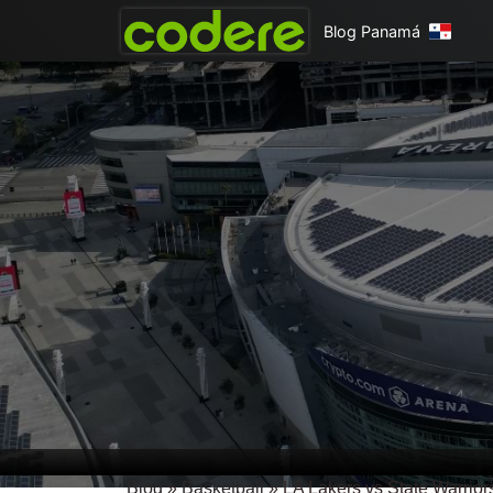
Blog Panamá
Blog
»
Basketball
»
LA Lakers vs State Warrior