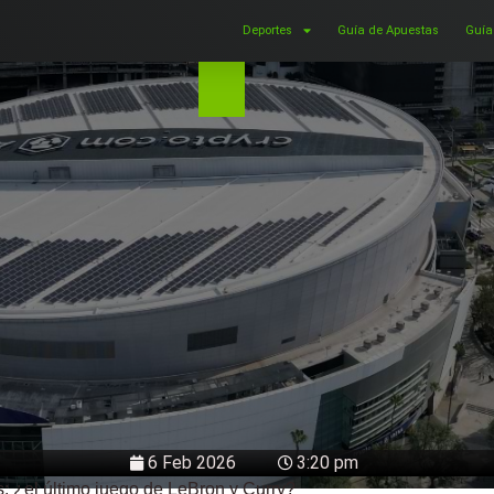
Deportes
Guía de Apuestas
Guía
6 Feb 2026
3:20 pm
s: ¿el último juego de LeBron y Curry?