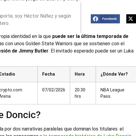
aporte, soy Héctor Núñez y según
Facebook
tero.
opia identidad en la que
puede ser la última temporada de
as con unos Golden State Warriors que se sostienen con el
lesión de Jimmy Butler
. El invitado esperado puede ser un Luka
Estadio
Fecha
Hora
¿Dónde Ver?
crypto.com
07/02/2026
20:30
NBA League
Arena
hrs
Pass
e Doncic?
 por dos narrativas paralelas que dominan los titulares: el