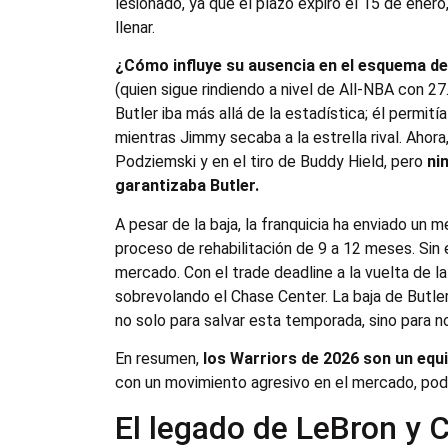
lesionado, ya que el plazo expiró el 15 de enero
llenar.
¿Cómo influye su ausencia en el esquema de
(quien sigue rindiendo a nivel de All-NBA con 27.
Butler iba más allá de la estadística; él permi
mientras Jimmy secaba a la estrella rival. Ahor
Podziemski y en el tiro de Buddy Hield, pero
ni
garantizaba Butler.
A pesar de la baja, la franquicia ha enviado un 
proceso de rehabilitación de 9 a 12 meses. Sin 
mercado. Con el trade deadline a la vuelta de 
sobrevolando el Chase Center. La baja de Butler
no solo para salvar esta temporada, sino para no
En resumen,
los Warriors de 2026 son un equ
con un movimiento agresivo en el mercado, podrí
El legado de LeBron y 