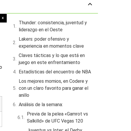
Tabla de contenidos
X
Thunder: consistencia, juventud y
liderazgo en el Oeste
Lakers: poder ofensivo y
experiencia en momentos clave
Claves tácticas y lo que está en
juego en este enfrentamiento
to
Estadísticas del encuentro de NBA
y
Los mejores momios, en Codere y
con un claro favorito para ganar el
anillo
Análisis de la semana:
Previa de la pelea «Gamrot vs
Salkilld» de UFC Vegas 120
Juventus vs Inter: el Derby