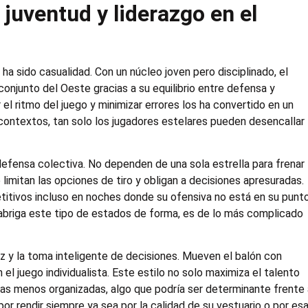
juventud y liderazgo en el
a sido casualidad. Con un núcleo joven pero disciplinado, el
onjunto del Oeste gracias a su equilibrio entre defensa y
 el ritmo del juego y minimizar errores los ha convertido en un
 contextos, tan solo los jugadores estelares pueden desencallar
defensa colectiva. No dependen de una sola estrella para frenar
 limitan las opciones de tiro y obligan a decisiones apresuradas.
itivos incluso en noches donde su ofensiva no está en su punt
 abriga este tipo de estados de forma, es de lo más complicado
ez y la toma inteligente de decisiones. Mueven el balón con
 el juego individualista. Este estilo no solo maximiza el talento
as menos organizadas, algo que podría ser determinante frente
por rendir siempre ya sea por la calidad de su vestuario o por es