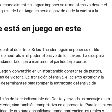
za, especialmente si logran imponer su ritmo ofensivo desde el
anquicia de Los Ángeles sería capaz de darle la vuelta a la
e está en juego en este
 control del ritmo. Si los Thunder logran imponer su estilo
e neutralizar el poder ofensivo de los Lakers. La disciplina
undamentales para mantener el partido bajo control.
juego y convertirlo en un intercambio constante de puntos,
 de victoria. La transición ofensiva, el acierto exterior y la
s determinantes para romper la estructura defensiva de
ición de líder indiscutible del Oeste y enviaría un mensaje claro
metedor, sino también competitivo en el presente. Para los Lakers
nidad de oro para consolidarse como contendientes reales y