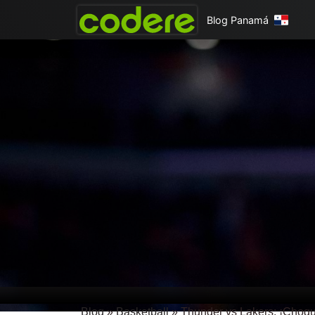
Blog Panamá
Blog
»
Basketball
»
Thunder vs Lakers: ¡Choque