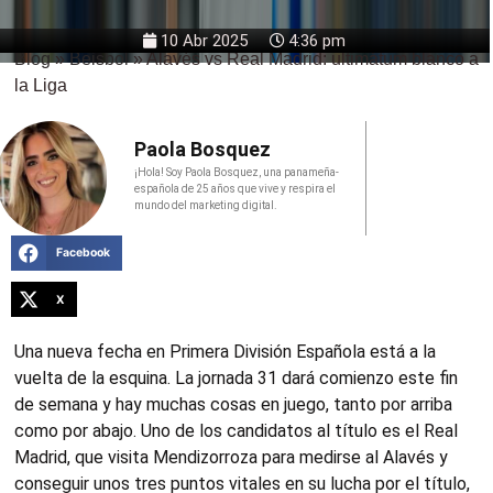
10 Abr 2025
4:36 pm
Blog
»
Beisbol
»
Alavés vs Real Madrid: ultimátum blanco a
la Liga
Paola Bosquez
¡Hola! Soy Paola Bosquez, una panameña-
española de 25 años que vive y respira el
mundo del marketing digital.
Facebook
X
Una nueva fecha en Primera División Española está a la
vuelta de la esquina. La jornada 31 dará comienzo este fin
de semana y hay muchas cosas en juego, tanto por arriba
como por abajo. Uno de los candidatos al título es el Real
Madrid, que visita Mendizorroza para medirse al Alavés y
conseguir unos tres puntos vitales en su lucha por el título,