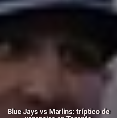
Blue Jays vs Marlins: tríptico de