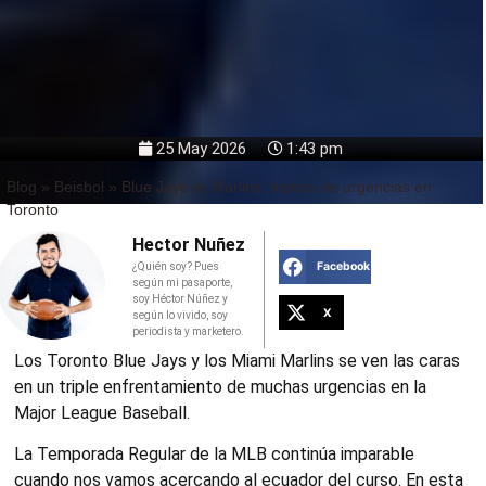
25 May 2026
1:43 pm
Blog
»
Beisbol
»
Blue Jays vs Marlins: tríptico de urgencias en
Toronto
Hector Nuñez
Facebook
¿Quién soy? Pues
según mi pasaporte,
soy Héctor Núñez y
X
según lo vivido, soy
periodista y marketero.
Los Toronto Blue Jays y los Miami Marlins se ven las caras
en un triple enfrentamiento de muchas urgencias en la
Major League Baseball.
La Temporada Regular de la MLB continúa imparable
cuando nos vamos acercando al ecuador del curso. En esta