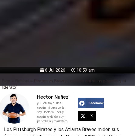
6 Jul 2026
10:59 am
Blog
»
Beisbol
»
Pirates vs Braves: colisión entre los playoffs y el
liderato
Hector Nuñez
Facebook
¿Quién soy? Pues
según mi pasaporte,
soy Héctor Núñez y
X
según lo vivido, soy
periodista y marketero.
Los Pittsburgh Pirates y los Atlanta Braves miden sus