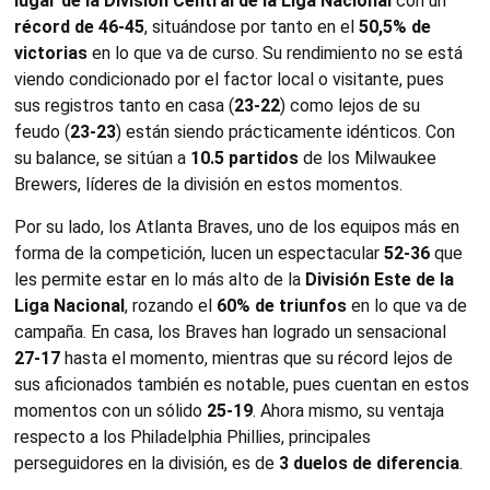
lugar de la División Central de la Liga Nacional
con un
récord de 46-45
, situándose por tanto en el
50,5% de
victorias
en lo que va de curso. Su rendimiento no se está
viendo condicionado por el factor local o visitante, pues
sus registros tanto en casa (
23-22
) como lejos de su
feudo (
23-23
) están siendo prácticamente idénticos. Con
su balance, se sitúan a
10.5 partidos
de los Milwaukee
Brewers, líderes de la división en estos momentos.
Por su lado, los Atlanta Braves, uno de los equipos más en
forma de la competición, lucen un espectacular
52-36
que
les permite estar en lo más alto de la
División Este de la
Liga Nacional
, rozando el
60% de triunfos
en lo que va de
campaña. En casa, los Braves han logrado un sensacional
27-17
hasta el momento, mientras que su récord lejos de
sus aficionados también es notable, pues cuentan en estos
momentos con un sólido
25-19
. Ahora mismo, su ventaja
respecto a los Philadelphia Phillies, principales
perseguidores en la división, es de
3 duelos de diferencia
.