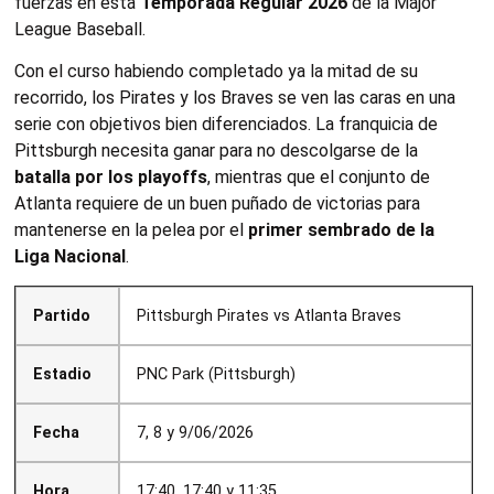
fuerzas en esta
Temporada Regular 2026
de la Major
League Baseball.
Con el curso habiendo completado ya la mitad de su
recorrido, los Pirates y los Braves se ven las caras en una
serie con objetivos bien diferenciados. La franquicia de
Pittsburgh necesita ganar para no descolgarse de la
batalla por los playoffs
, mientras que el conjunto de
Atlanta requiere de un buen puñado de victorias para
mantenerse en la pelea por el
primer sembrado de la
Liga Nacional
.
Partido
Pittsburgh Pirates vs Atlanta Braves
Estadio
PNC Park (Pittsburgh)
Fecha
7, 8 y 9/06/2026
Hora
17:40, 17:40 y 11:35