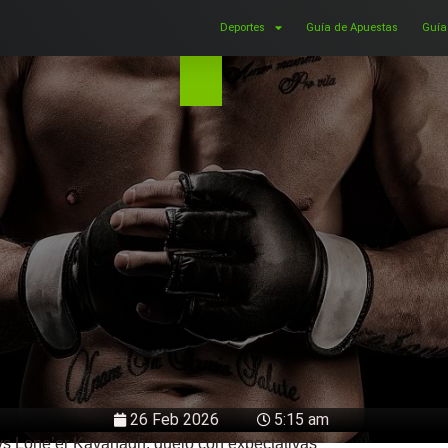
Deportes
Guía de Apuestas
Guía
26 Feb 2026
5:15 am
s Lone’er Kavanagh: duelo con expectativas