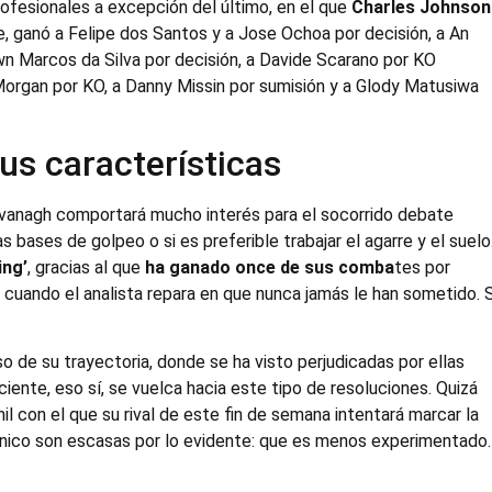
fesionales a excepción del último, en el que
Charles Johnson
e, ganó a Felipe dos Santos y a Jose Ochoa por decisión, a An
n Marcos da Silva por decisión, a Davide Scarano por KO
Morgan por KO, a Danny Missin por sumisión y a Glody Matusiwa
sus características
vanagh comportará mucho interés para el socorrido debate
 bases de golpeo o si es preferible trabajar el agarre y el suelo
ing’
, gracias al que
ha ganado once de sus comba
tes por
 cuando el analista repara en que nunca jamás le han sometido. 
so de su trayectoria, donde se ha visto perjudicadas por ellas
iente, eso sí, se vuelca hacia este tipo de resoluciones. Quizá
l con el que su rival de este fin de semana intentará marcar la
itánico son escasas por lo evidente: que es menos experimentado.