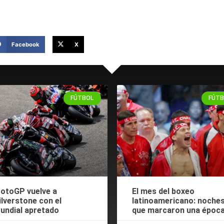
Facebook
X
FÚTBOL
FÚTB
otoGP vuelve a
El mes del boxeo
ilverstone con el
latinoamericano: noche
undial apretado
que marcaron una époc