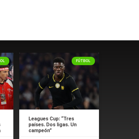
OL
FÚTBOL
Leagues Cup: “Tres
s
países. Dos ligas. Un
a
campeón”