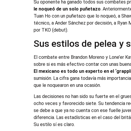
Su oponente ha ganado todos sus combates pro
le noqueó de un solo puñetazo
. Anteriorment
Tuan Ho con un puñetazo que lo noqueó, a Shaw
técnico, a Ander Sánchez por decisión, a Ryan 
por TKO (debut).
Sus estilos de pelea y 
El combate entre Brandon Moreno y Lone’er Ka
sobre si es más efectivo contar con unas buenas
El mexicano es todo un experto en el ‘grappl
sumisión. La cifra gana todavía más importancia
que le noquearon en una ocasión.
Las decisiones no han sido su fuerte en el grue
ocho veces y favorecido siete. Su tendencia rec
se debe a que ya no cuenta con ese fuelle juveni
diferencia. Las estadísticas en el caso del br
Su estilo sí es claro.