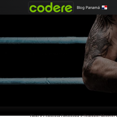
Blog Panamá
Blog
»
Columna Deportiva
»
Brandon Moreno v