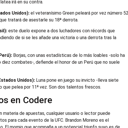
latea irá en su contra.
tados Unidos):
el veteranísimo Green peleará por vez número 5
 que tratará de asestarle su 18ª derrota.
il):
este duelo expone a dos luchadores con récords que
endo de si se les añade una victoria o una derrota tras la
Perú):
Borjas, con unas estadísticas de lo más loables -solo ha
o diez combates-, defiende el honor de un Perú que no suele
.
Estados Unidos):
Luna pone en juego su invicto -lleva siete
o que pelea por 11ª vez. Son dos talentos frescos.
os en Codere
n materia de apuestas, cualquier usuario o lector puede
itos para cada evento de la UFC. Brandon Moreno es el
aso. El momio que acompaña a un potencial triunfo suyo es de