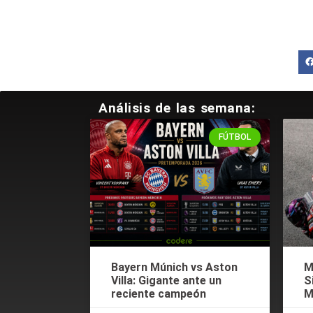
Análisis de las semana:
FÚTBOL
Bayern Múnich vs Aston
M
Villa: Gigante ante un
S
reciente campeón
M