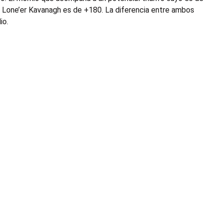
e Lone’er Kavanagh es de +180. La diferencia entre ambos
io.
a Experiencia Codere
Apuesta en Codere