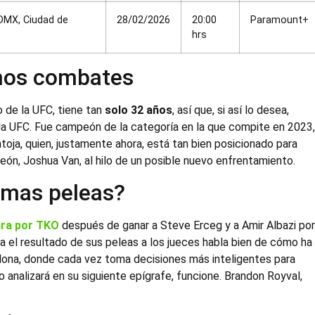
DMX, Ciudad de
28/02/2026
20:00
Paramount+
hrs
imos combates
 de la UFC, tiene tan
solo 32 años
, así que, si así lo desea,
 la UFC. Fue campeón de la categoría en la que compite en 2023
oja, quien, justamente ahora, está tan bien posicionado para
peón, Joshua Van, al hilo de un posible nuevo enfrentamiento.
imas peleas?
ira por TKO
después de ganar a Steve Erceg y a Amir Albazi po
 el resultado de sus peleas a los jueces habla bien de cómo ha
 lona, donde cada vez toma decisiones más inteligentes para
o analizará en su siguiente epígrafe, funcione. Brandon Royval,