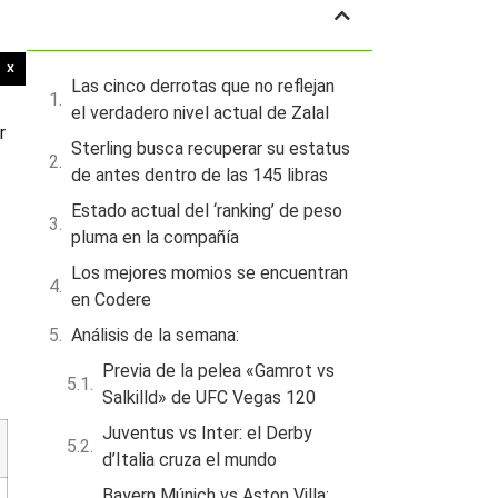
Tabla de contenidos
X
Las cinco derrotas que no reflejan
el verdadero nivel actual de Zalal
r
Sterling busca recuperar su estatus
de antes dentro de las 145 libras
Estado actual del ‘ranking’ de peso
pluma en la compañía
Los mejores momios se encuentran
en Codere
Análisis de la semana:
Previa de la pelea «Gamrot vs
Salkilld» de UFC Vegas 120
Juventus vs Inter: el Derby
d’Italia cruza el mundo
Bayern Múnich vs Aston Villa: