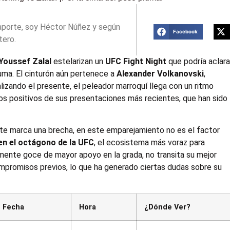
aporte, soy Héctor Núñez y según
Facebook
tero.
 Youssef Zalal
estelarizan un
UFC Fight Night
que podría aclara
luma. El cinturón aún pertenece a
Alexander Volkanovski
,
izando el presente, el peleador marroquí llega con un ritmo
ados positivos de sus presentaciones más recientes, que han sido
te marca una brecha, en este emparejamiento no es el factor
 en el octágono de la UFC
, el ecosistema más voraz para
lemente goce de mayor apoyo en la grada, no transita su mejor
mpromisos previos, lo que ha generado ciertas dudas sobre su
Fecha
Hora
¿Dónde Ver?