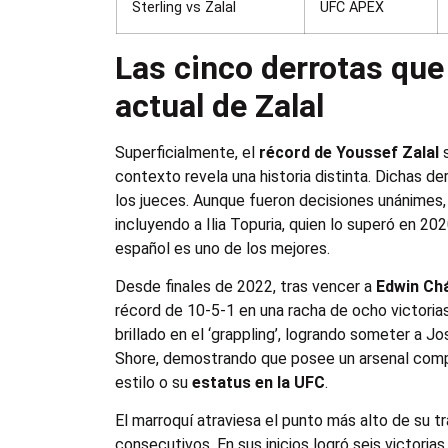
Sterling vs Zalal
UFC APEX
Las cinco derrotas que 
actual de Zalal
Superficialmente, el
récord de Youssef Zalal
s
contexto revela una historia distinta. Dichas de
los jueces. Aunque fueron decisiones unánimes, r
incluyendo a Ilia Topuria, quien lo superó en 2
español es uno de los mejores.
Desde finales de 2022, tras vencer a
Edwin Ch
récord de 10-5-1 en una racha de ocho victorias
brillado en el ‘grappling’, logrando someter a J
Shore, demostrando que posee un arsenal comp
estilo o su
estatus en la UFC
.
El marroquí atraviesa el punto más alto de su 
consecutivos. En sus inicios logró seis victori