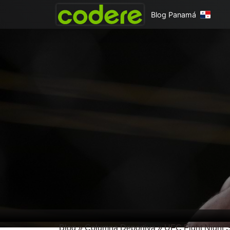
Blog Panamá
Blog
»
Columna Deportiva
»
UFC Fight Night St