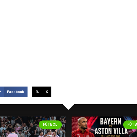
a Experiencia Codere
Apuesta en Codere
Facebook
X
FÚTBOL
FÚTB