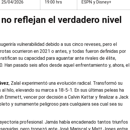
25/04/2026
19:00 hrs
ESPN y Disney+
no reflejan el verdadero nivel
ugeriría vulnerabilidad debido a sus cinco reveses, pero el
rrotas ocurrieron en 2021 o antes, y todas fueron definidas por
atifican su capacidad para aguantar ante rivales de élite,
020. Han pasado seis años desde aquel enfrentamiento y, ahora, el
ávez
, Zalal experimentó una evolución radical. Transformó su
 al hilo, elevando su marca a 18-5-1. En sus últimas peleas ha
osh Emmett, vencer por decisión a Calvin Kattar y finalizar a Jack
leto y sumamente peligroso para cualquiera sea cual sea su
trayectoria profesional. Jamás había encadenado tantos triunfos
as seguidas, pero tropezó ante José Mariscal y Matt Jones entre