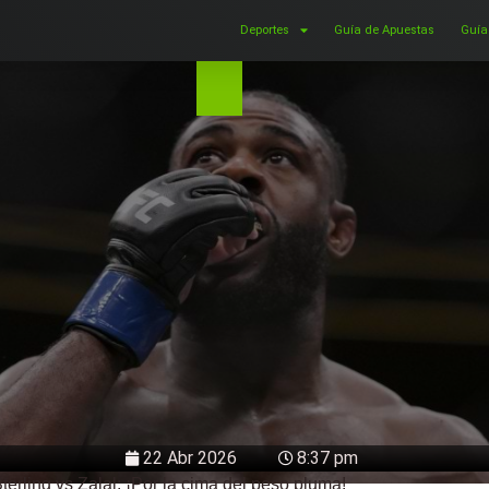
Deportes
Guía de Apuestas
Guía
22 Abr 2026
8:37 pm
erling vs Zalal: ¡Por la cima del peso pluma!