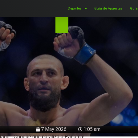
Deportes
Guía de Apuestas
Guía
7 May 2026
1:05 am
kland: ¡Choque que paraliza a Panamá!