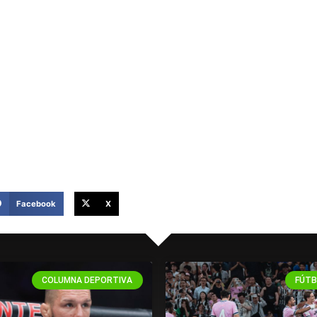
a Experiencia Codere
Apuesta en Codere
Facebook
X
COLUMNA DEPORTIVA
FÚTB