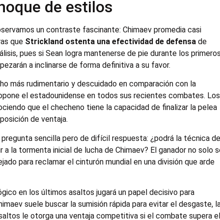
choque de estilos
servamos un contraste fascinante: Chimaev promedia casi
tras que
Strickland ostenta una efectividad de defensa
de
nálisis, pues si Sean logra mantenerse de pie durante los primero
pezarán a inclinarse de forma definitiva a su favor.
cho más rudimentario y descuidado en comparación con la
 propone el estadounidense en todos sus recientes combates. Lo
iendo que el checheno tiene la capacidad de finalizar la pelea
 posición de ventaja.
pregunta sencilla pero de difícil respuesta: ¿podrá la técnica d
vir a la tormenta inicial de lucha de Chimaev? El ganador no solo 
pejado para reclamar el cinturón mundial en una división que arde
gico en los últimos asaltos jugará un papel decisivo para
imaev suele buscar la sumisión rápida para evitar el desgaste, l
saltos le otorga una ventaja competitiva si el combate supera e