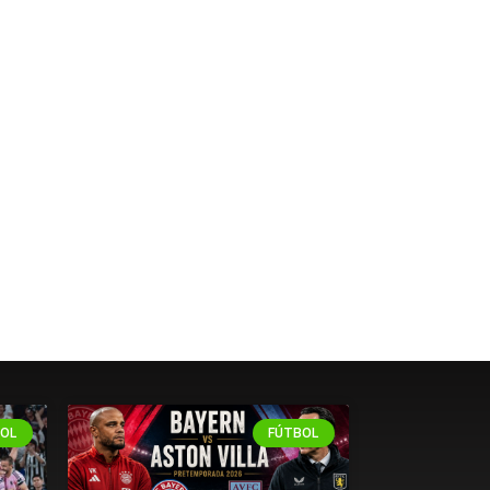
OL
FÚTBOL