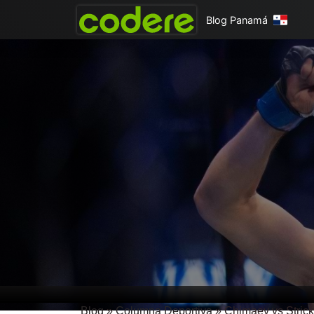
Blog Panamá
Blog
»
Columna Deportiva
»
Chimaev vs Stric