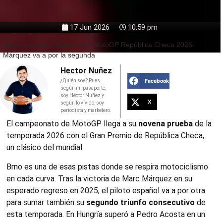
17 Jun 2026
10:59 pm
Blog
»
Columna Deportiva
»
MotoGP República Checa 2026:
Márquez va a por la segunda
Hector Nuñez
Facebook
¿Quién soy? Pues
según mi pasaporte,
soy Héctor Núñez y
X
según lo vivido, soy
periodista y marketero.
El campeonato de MotoGP llega a su
novena prueba
de la
temporada 2026 con el Gran Premio de República Checa,
un clásico del mundial.
Brno es una de esas pistas donde se respira motociclismo
en cada curva. Tras la victoria de Marc Márquez en su
esperado regreso en 2025, el piloto español va a por otra
para sumar también su
segundo triunfo consecutivo
de
esta temporada. En Hungría superó a Pedro Acosta en un