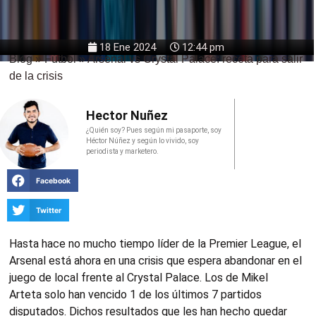
18 Ene 2024
12:44 pm
Blog
»
Fútbol
»
Arsenal vs Crystal Palace: receta para salir
de la crisis
Hector Nuñez
¿Quién soy? Pues según mi pasaporte, soy
Héctor Núñez y según lo vivido, soy
periodista y marketero.
Facebook
Twitter
Hasta hace no mucho tiempo líder de la Premier League, el
Arsenal está ahora en una crisis que espera abandonar en el
juego de local frente al Crystal Palace. Los de Mikel
Arteta solo han vencido 1 de los últimos 7 partidos
disputados. Dichos resultados que les han hecho quedar