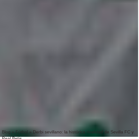
Blog
»
Fútbol
»
Derbi sevillano: la histórica rivalidad de Sevilla FC y
Real Betis