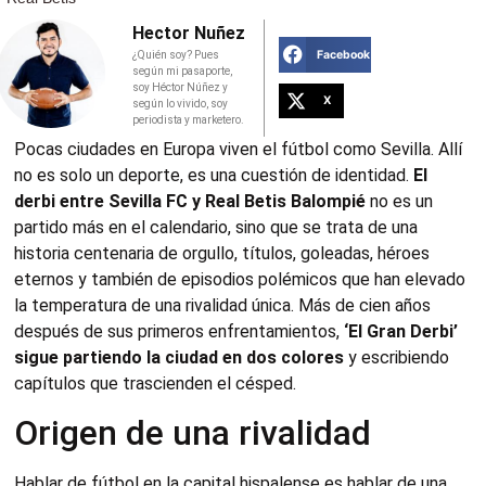
Hector Nuñez
Facebook
¿Quién soy? Pues
según mi pasaporte,
soy Héctor Núñez y
X
según lo vivido, soy
periodista y marketero.
Pocas ciudades en Europa viven el fútbol como Sevilla. Allí
no es solo un deporte, es una cuestión de identidad.
El
derbi entre Sevilla FC y Real Betis Balompié
no es un
partido más en el calendario, sino que se trata de una
historia centenaria de orgullo, títulos, goleadas, héroes
eternos y también de episodios polémicos que han elevado
la temperatura de una rivalidad única. Más de cien años
después de sus primeros enfrentamientos,
‘El Gran Derbi’
sigue partiendo la ciudad en dos colores
y escribiendo
capítulos que trascienden el césped.
Origen de una rivalidad
Hablar de fútbol en la capital hispalense es hablar de una