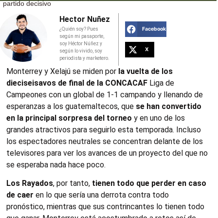
partido decisivo
Hector Nuñez
Facebook
¿Quién soy? Pues
según mi pasaporte,
soy Héctor Núñez y
X
según lo vivido, soy
periodista y marketero.
Monterrey y Xelajú se miden por
la vuelta de los
dieciseisavos de final de la CONCACAF
Liga de
Campeones con un global de 1-1 campando y llenando de
esperanzas a los guatemaltecos, que
se han convertido
en la principal sorpresa del torneo
y en uno de los
grandes atractivos para seguirlo esta temporada. Incluso
los espectadores neutrales se concentran delante de los
televisores para ver los avances de un proyecto del que no
se esperaba nada hace poco.
Los Rayados
, por tanto,
tienen todo que perder en caso
de caer
en lo que sería una derrota contra todo
pronóstico, mientras que sus contrincantes lo tienen todo