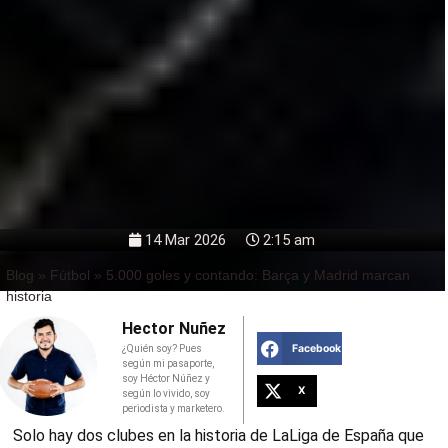
14 Mar 2026
2:15 am
Blog
»
Fútbol
»
5.000 goles y contando: Barça y Madrid marcan
historia
Hector Nuñez
Facebook
¿Quién soy? Pues
según mi pasaporte,
soy Héctor Núñez y
X
según lo vivido, soy
periodista y marketero.
Solo hay dos clubes en la historia de LaLiga de España que