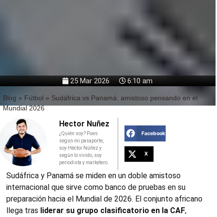
25 Mar 2026
6:10 am
Blog
»
Fútbol
»
Sudáfrica vs Panamá: amistoso pensando en el
Mundial 2026
Hector Nuñez
Facebook
¿Quién soy? Pues
según mi pasaporte,
soy Héctor Núñez y
X
según lo vivido, soy
periodista y marketero.
Sudáfrica y Panamá se miden en un doble amistoso
internacional que sirve como banco de pruebas en su
preparación hacia el Mundial de 2026. El conjunto africano
llega tras
liderar su grupo clasificatorio en la CAF
,