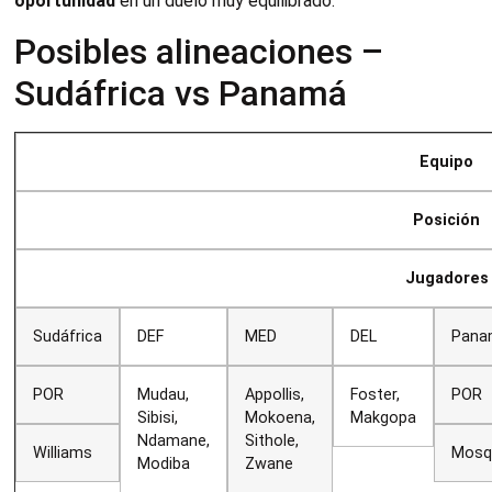
oportunidad
en un duelo muy equilibrado.
Posibles alineaciones –
Sudáfrica vs Panamá
Equipo
Posición
Jugadores
Sudáfrica
DEF
MED
DEL
Pana
POR
Mudau,
Appollis,
Foster,
POR
Sibisi,
Mokoena,
Makgopa
Ndamane,
Sithole,
Williams
Mosq
Modiba
Zwane