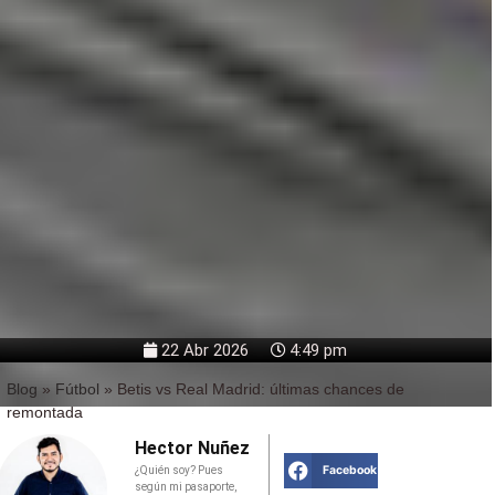
22 Abr 2026
4:49 pm
Blog
»
Fútbol
»
Betis vs Real Madrid: últimas chances de
remontada
Hector Nuñez
Facebook
¿Quién soy? Pues
según mi pasaporte,