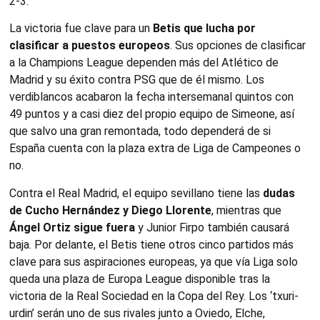
2-3.
La victoria fue clave para un
Betis que lucha por
clasificar a puestos europeos
. Sus opciones de clasificar
a la Champions League dependen más del Atlético de
Madrid y su éxito contra PSG que de él mismo. Los
verdiblancos acabaron la fecha intersemanal quintos con
49 puntos y a casi diez del propio equipo de Simeone, así
que salvo una gran remontada, todo dependerá de si
España cuenta con la plaza extra de Liga de Campeones o
no.
Contra el Real Madrid, el equipo sevillano tiene las
dudas
de Cucho Hernández y Diego Llorente
, mientras que
Ángel Ortiz sigue fuera
y Junior Firpo también causará
baja. Por delante, el Betis tiene otros cinco partidos más
clave para sus aspiraciones europeas, ya que vía Liga solo
queda una plaza de Europa League disponible tras la
victoria de la Real Sociedad en la Copa del Rey. Los ‘txuri-
urdin’ serán uno de sus rivales junto a Oviedo, Elche,