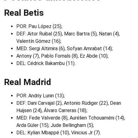
Real Betis
POR: Pau López (25);
DEF: Aitor Ruibal (25), Marc Bartra (5), Natan (4),
Valentín Gómez (16);
MED: Sergi Altimira (6), Sofyan Amrabat (14);
Antony (7), Pablo Fornals (8), Ez Abde (10);
DEL: Cédrick Bakambu (11).
Real Madrid
POR: Andriy Lunin (13);
DEF: Dani Carvajal (2), Antonio Rüdiger (22), Dean
Huijsen (24), Álvaro Carreras (18);
MED: Fede Valverde (8), Aurélien Tchouaméni (14),
Arda Güler (15); Jude Bellingham (5);
DEL: Kylian Mbappé (10), Vinicius Jr (7).