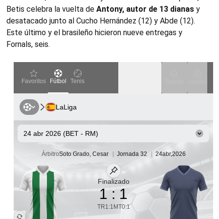
Betis celebra la vuelta de
Antony, autor de 13 dianas
y
desatacado junto al Cucho Hernández (12) y Abde (12).
Este último y el brasileño hicieron nueve entregas y
Fornals, seis.