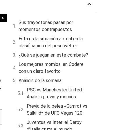
Tabla de contenidos
X
Sus trayectorias pasan por
momentos contrapuestos
Esta es la situación actual en la
clasificación del peso wélter
¿Qué se juegan en este combate?
Los mejores momios, en Codere
con un claro favorito
Análisis de la semana:
e
s
PSG vs Manchester United:
Analisis previo y momios
Previa de la pelea «Gamrot vs
Salkilld» de UFC Vegas 120
Juventus vs Inter: el Derby
d’Italia cruza el mundo