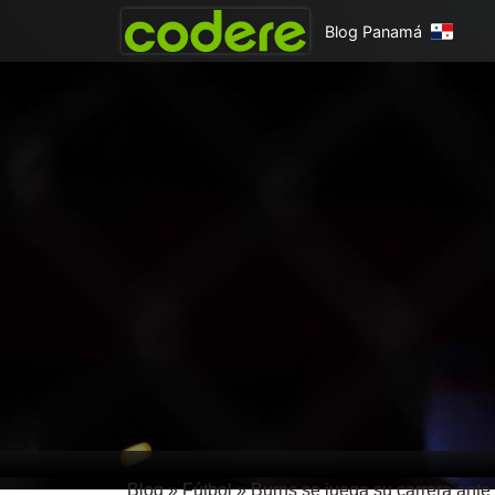
Blog Panamá
Blog
»
Fútbol
»
Burns se juega su carrera ante