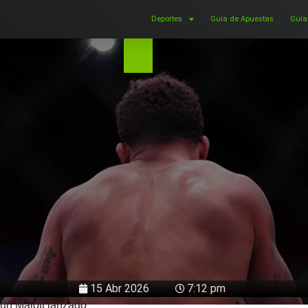
Deportes
Guía de Apuestas
Guía
15 Abr 2026
7:12 pm
 un Malott lanzado