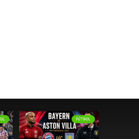
OL
FÚTBOL