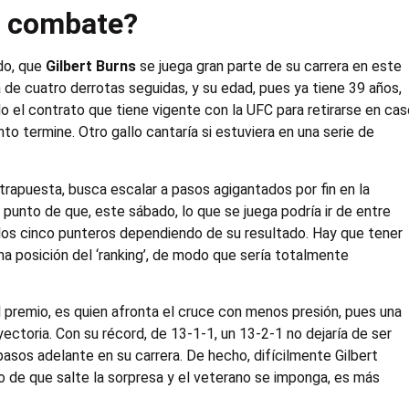
e combate?
do, que
Gilbert Burns
se juega gran parte de su carrera en este
 de cuatro derrotas seguidas, y su edad, pues ya tiene 39 años,
o el contrato que tiene vigente con la UFC para retirarse en ca
 termine. Otro gallo cantaría si estuviera en una serie de
trapuesta, busca escalar a pasos agigantados por fin en la
 punto de que, este sábado, lo que se juega podría ir de entre
e los cinco punteros dependiendo de su resultado. Hay que tener
ma posición del ‘ranking’, de modo que sería totalmente
l premio, es quien afronta el cruce con menos presión, pues una
ectoria. Con su récord, de 13-1-1, un 13-2-1 no dejaría de ser
pasos adelante en su carrera. De hecho, difícilmente Gilbert
o de que salte la sorpresa y el veterano se imponga, es más