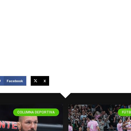
Apuesta en Codere
Facebook
X
COLUMNA DEPORTIVA
FÚTB