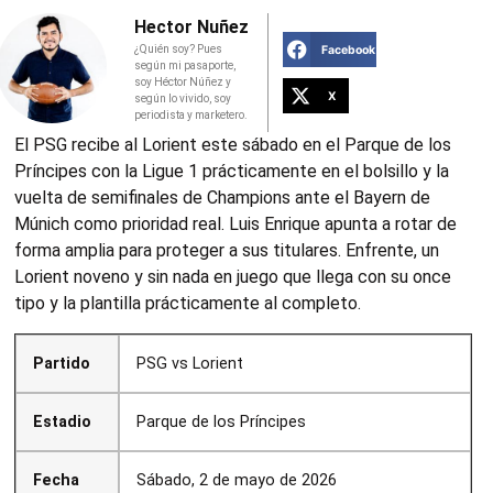
Hector Nuñez
Facebook
¿Quién soy? Pues
según mi pasaporte,
soy Héctor Núñez y
X
según lo vivido, soy
periodista y marketero.
El PSG recibe al Lorient este sábado en el Parque de los
Príncipes con la Ligue 1 prácticamente en el bolsillo y la
vuelta de semifinales de Champions ante el Bayern de
Múnich como prioridad real. Luis Enrique apunta a rotar de
forma amplia para proteger a sus titulares. Enfrente, un
Lorient noveno y sin nada en juego que llega con su once
tipo y la plantilla prácticamente al completo.
Partido
PSG vs Lorient
Estadio
Parque de los Príncipes
Fecha
Sábado, 2 de mayo de 2026