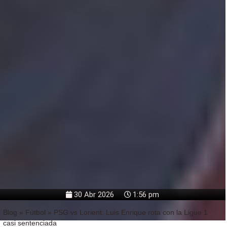
30 Abr 2026
1:56 pm
Blog
»
Fútbol
»
PSG vs Lorient: Luis Enrique rota con la Ligue 1
casi sentenciada