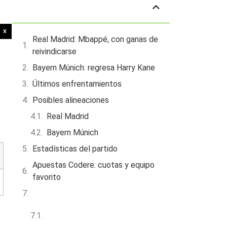
Tabla de contenidos
X
Real Madrid: Mbappé, con ganas de
reivindicarse
Bayern Múnich: regresa Harry Kane
Últimos enfrentamientos
Posibles alineaciones
Real Madrid
Bayern Múnich
Estadísticas del partido
Apuestas Codere: cuotas y equipo
favorito
Análisis de la semana:
PSG vs Manchester United:
Analisis previo y momios