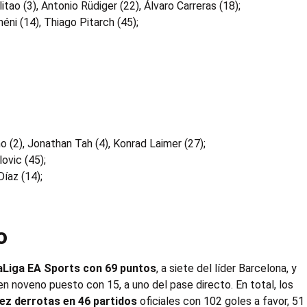
tao (3), Antonio Rüdiger (22), Álvaro Carreras (18);
ni (14), Thiago Pitarch (45);
 (2), Jonathan Tah (4), Konrad Laimer (27);
ovic (45);
Díaz (14);
o
aLiga EA Sports con 69 puntos
, a siete del líder Barcelona, y
n noveno puesto con 15, a uno del pase directo. En total, los
iez derrotas en 46 partidos
oficiales con 102 goles a favor, 51