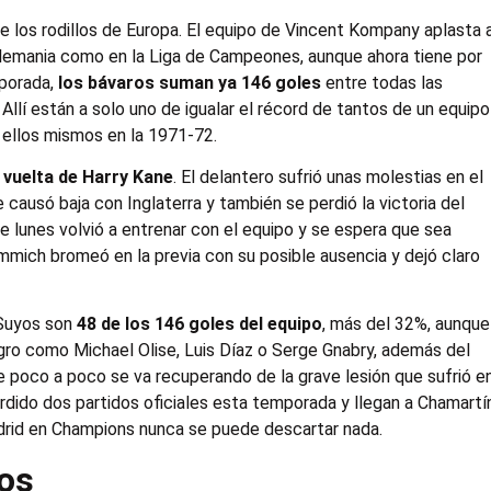
e los rodillos de Europa. El equipo de Vincent Kompany aplasta 
 Alemania como en la Liga de Campeones, aunque ahora tiene por
mporada,
los bávaros suman ya 146 goles
entre todas las
Allí están a solo uno de igualar el récord de tantos de un equipo
ellos mismos en la 1971-72.
a vuelta de Harry Kane
. El delantero sufrió unas molestias en el
e causó baja con Inglaterra y también se perdió la victoria del
e lunes volvió a entrenar con el equipo y se espera que sea
mmich bromeó en la previa con su posible ausencia y dejó claro
 Suyos son
48 de los 146 goles del equipo
, más del 32%, aunque
ro como Michael Olise, Luis Díaz o Serge Gnabry, además del
e poco a poco se va recuperando de la grave lesión que sufrió e
rdido dos partidos oficiales esta temporada y llegan a Chamartí
adrid en Champions nunca se puede descartar nada.
os