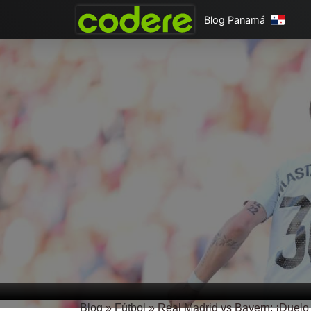
Blog Panamá
Blog
»
Fútbol
»
Real Madrid vs Bayern: ¡Duelo h