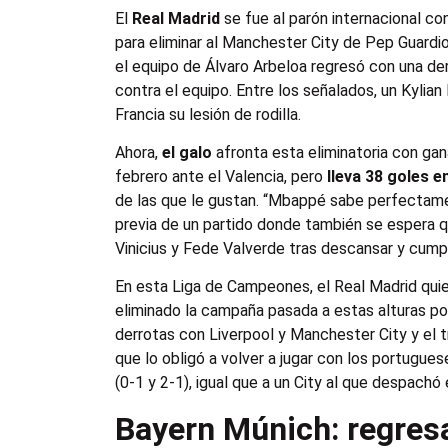
El
Real Madrid
se fue al parón internacional con
para eliminar al Manchester City de Pep Guardi
el equipo de Álvaro Arbeloa regresó con una derr
contra el equipo. Entre los señalados, un Kyl
Francia su lesión de rodilla.
Ahora,
el galo
afronta esta eliminatoria con gan
febrero ante el Valencia, pero
lleva 38 goles e
de las que le gustan. “Mbappé sabe perfectamen
previa de un partido donde también se espera q
Vinicius y Fede Valverde tras descansar y cump
En esta Liga de Campeones, el Real Madrid quier
eliminado la campaña pasada a estas alturas por
derrotas con Liverpool y Manchester City y el tr
que lo obligó a volver a jugar con los portugues
(0-1 y 2-1), igual que a un City al que despachó 
Bayern Múnich: regres