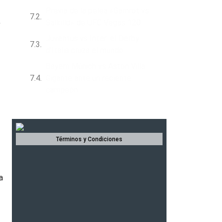
Previa de la pelea «Gamrot vs
,
Salkilld» de UFC Vegas 120
Juventus vs Inter: el Derby
d’Italia cruza el mundo
Bayern Múnich vs Aston Villa:
Gigante ante un reciente
campeón
a