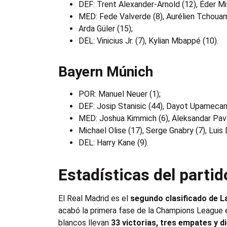
DEF: Trent Alexander-Arnold (12), Éder Mili
MED: Fede Valverde (8), Aurélien Tchouamé
Arda Güler (15);
DEL: Vinicius Jr. (7), Kylian Mbappé (10).
Bayern Múnich
POR: Manuel Neuer (1);
DEF: Josip Stanisic (44), Dayot Upamecano
MED: Joshua Kimmich (6), Aleksandar Pavl
Michael Olise (17), Serge Gnabry (7), Luis 
DEL: Harry Kane (9).
Estadísticas del partid
El Real Madrid es el
segundo clasificado de L
acabó la primera fase de la Champions League e
blancos llevan
33 victorias, tres empates y d