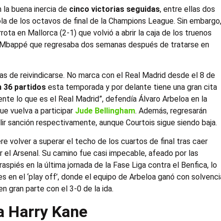
 la buena inercia de
cinco victorias seguidas
, entre ellas dos
ola de los octavos de final de la Champions League. Sin embargo
ota en Mallorca (2-1) que volvió a abrir la caja de los truenos
ian Mbappé que regresaba dos semanas después de tratarse en
as de reivindicarse. No marca con el Real Madrid desde el 8 de
n 36 partidos
esta temporada y por delante tiene una gran cita
te lo que es el Real Madrid”, defendía Álvaro Arbeloa en la
ue vuelva a participar
Jude Bellingham
. Además, regresarán
lir sanción respectivamente, aunque Courtois sigue siendo baja.
e volver a superar el techo de los cuartos de final tras caer
 el Arsenal. Su camino fue casi impecable, afeado por las
aspiés en la última jornada de la Fase Liga contra el Benfica, lo
es en el ‘play off’, donde el equipo de Arbeloa ganó con solvenci
en gran parte con el 3-0 de la ida.
a Harry Kane