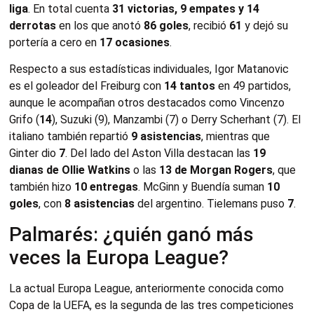
liga
. En total cuenta
31 victorias, 9 empates y 14
derrotas
en los que anotó
86 goles
, recibió
61
y dejó su
portería a cero en
17 ocasiones
.
Respecto a sus estadísticas individuales, Igor Matanovic
es el goleador del Freiburg con
14 tantos
en 49 partidos,
aunque le acompañan otros destacados como Vincenzo
Grifo (
14
), Suzuki (9), Manzambi (7) o Derry Scherhant (7). El
italiano también repartió
9 asistencias
, mientras que
Ginter dio
7
. Del lado del Aston Villa destacan las
19
dianas de Ollie Watkins
o las
13 de Morgan Rogers
, que
también hizo
10 entregas
. McGinn y Buendía suman
10
goles
, con
8 asistencias
del argentino. Tielemans puso
7
.
Palmarés: ¿quién ganó más
veces la Europa League?
La actual Europa League, anteriormente conocida como
Copa de la UEFA, es la segunda de las tres competiciones