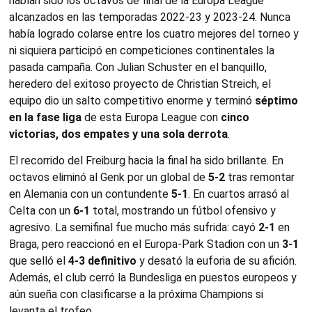
habían sido los octavos de final de la Europa League
alcanzados en las temporadas 2022-23 y 2023-24. Nunca
había logrado colarse entre los cuatro mejores del torneo y
ni siquiera participó en competiciones continentales la
pasada campaña. Con Julian Schuster en el banquillo,
heredero del exitoso proyecto de Christian Streich, el
equipo dio un salto competitivo enorme y terminó
séptimo
en la fase liga
de esta Europa League con
cinco
victorias, dos empates y una sola derrota
.
El recorrido del Freiburg hacia la final ha sido brillante. En
octavos eliminó al Genk por un global de
5-2
tras remontar
en Alemania con un contundente
5-1
. En cuartos arrasó al
Celta con un
6-1
total, mostrando un fútbol ofensivo y
agresivo. La semifinal fue mucho más sufrida: cayó
2-1
en
Braga, pero reaccionó en el Europa-Park Stadion con un
3-1
que selló el
4-3 definitivo
y desató la euforia de su afición.
Además, el club cerró la Bundesliga en puestos europeos y
aún sueña con clasificarse a la próxima Champions si
levanta el trofeo.