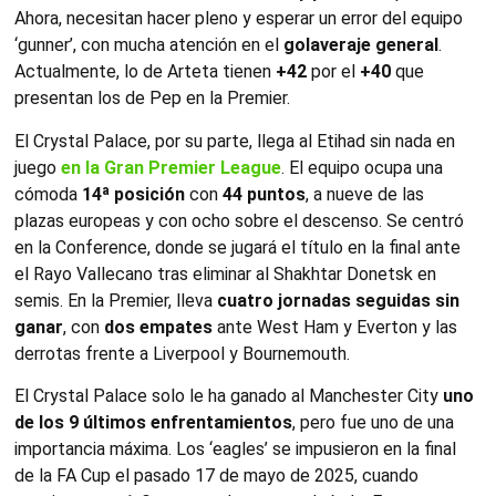
Ahora, necesitan hacer pleno y esperar un error del equipo
‘gunner’, con mucha atención en el
golaveraje general
.
Actualmente, lo de Arteta tienen
+42
por el
+40
que
presentan los de Pep en la Premier.
El Crystal Palace, por su parte, llega al Etihad sin nada en
juego
en la Gran Premier League
. El equipo ocupa una
cómoda
14ª posición
con
44 puntos
, a nueve de las
plazas europeas y con ocho sobre el descenso. Se centró
en la Conference, donde se jugará el título en la final ante
el Rayo Vallecano tras eliminar al Shakhtar Donetsk en
semis. En la Premier, lleva
cuatro jornadas seguidas sin
ganar
, con
dos empates
ante West Ham y Everton y las
derrotas frente a Liverpool y Bournemouth.
El Crystal Palace solo le ha ganado al Manchester City
uno
de los 9 últimos enfrentamientos
, pero fue uno de una
importancia máxima. Los ‘eagles’ se impusieron en la final
de la FA Cup el pasado 17 de mayo de 2025, cuando