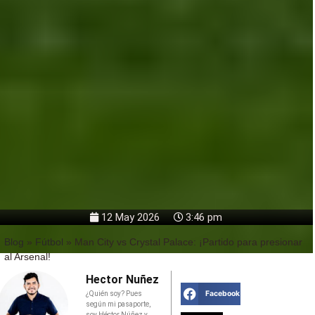
12 May 2026
3:46 pm
Blog
»
Fútbol
»
Man City vs Crystal Palace: ¡Partido para presionar
al Arsenal!
Hector Nuñez
Facebook
¿Quién soy? Pues
según mi pasaporte,
soy Héctor Núñez y