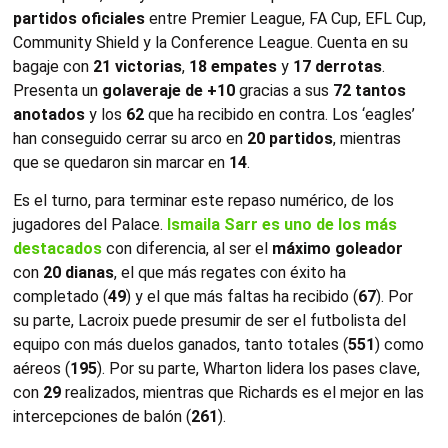
partidos oficiales
entre Premier League, FA Cup, EFL Cup,
Community Shield y la Conference League. Cuenta en su
bagaje con
21 victorias
,
18 empates
y
17 derrotas
.
Presenta un
golaveraje de +10
gracias a sus
72 tantos
anotados
y los
62
que ha recibido en contra. Los ‘eagles’
han conseguido cerrar su arco en
20 partidos
, mientras
que se quedaron sin marcar en
14
.
Es el turno, para terminar este repaso numérico, de los
jugadores del Palace.
Ismaila Sarr es uno de los más
destacados
con diferencia, al ser el
máximo goleador
con
20 dianas
, el que más regates con éxito ha
completado (
49
) y el que más faltas ha recibido (
67
). Por
su parte, Lacroix puede presumir de ser el futbolista del
equipo con más duelos ganados, tanto totales (
551
) como
aéreos (
195
). Por su parte, Wharton lidera los pases clave,
con
29
realizados, mientras que Richards es el mejor en las
intercepciones de balón (
261
).