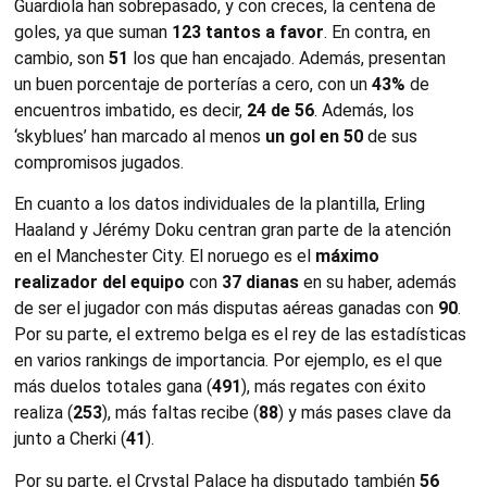
Guardiola han sobrepasado, y con creces, la centena de
goles, ya que suman
123 tantos a favor
. En contra, en
cambio, son
51
los que han encajado. Además, presentan
un buen porcentaje de porterías a cero, con un
43%
de
encuentros imbatido, es decir,
24 de 56
. Además, los
‘skyblues’ han marcado al menos
un gol en 50
de sus
compromisos jugados.
En cuanto a los datos individuales de la plantilla, Erling
Haaland y Jérémy Doku centran gran parte de la atención
en el Manchester City. El noruego es el
máximo
realizador del equipo
con
37 dianas
en su haber, además
de ser el jugador con más disputas aéreas ganadas con
90
.
Por su parte, el extremo belga es el rey de las estadísticas
en varios rankings de importancia. Por ejemplo, es el que
más duelos totales gana (
491
), más regates con éxito
realiza (
253
), más faltas recibe (
88
) y más pases clave da
junto a Cherki (
41
).
Por su parte, el Crystal Palace ha disputado también
56