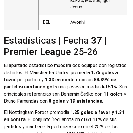
Bakwa, McAtee, Igor
Jesus
DEL
Awoniyi
Estadísticas | Fecha 37 |
Premier League 25-26
El apartado estadístico muestra dos equipos con registros
distintos. El Manchester United promedia
1.75 goles a
favor
por partido y
1.33 en contra
, con un
88.89% de
partidos anotando gol
y una posesión media del
51%
. Sus
principales referencias son Benjamin Šeško con
11 goles
y
Bruno Fernandes con
8 goles y 19 asistencias
.
El Nottingham Forest promedia
1.25 goles a favor y 1.31
en contra
. El conjunto ‘red’ anota en el
61.11%
de sus
partidos y mantiene la portería a cero en el
25%
de los