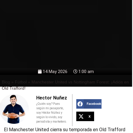
14 May 2026
1:00 am
Blog
»
Fútbol
»
Manchester United vs Nottingham Forest: ¡Adiós en
Old Trafford!
Hector Nuñez
Facebook
¿Quién soy? Pues
según mi pasaporte,
soy Héctor Núñez y
X
según lo vivido, soy
periodista y marketero.
El Manchester United cierra su temporada en Old Trafford