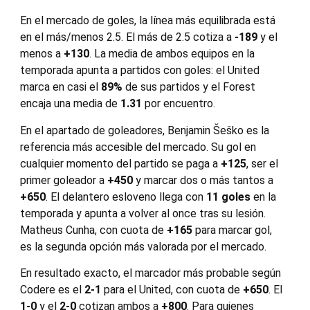
En el mercado de goles, la línea más equilibrada está
en el más/menos 2.5. El más de 2.5 cotiza a
-189
y el
menos a
+130
. La media de ambos equipos en la
temporada apunta a partidos con goles: el United
marca en casi el
89%
de sus partidos y el Forest
encaja una media de
1.31
por encuentro.
En el apartado de goleadores, Benjamin Šeško es la
referencia más accesible del mercado. Su gol en
cualquier momento del partido se paga a
+125
, ser el
primer goleador a
+450
y marcar dos o más tantos a
+650
. El delantero esloveno llega con
11 goles
en la
temporada y apunta a volver al once tras su lesión.
Matheus Cunha, con cuota de
+165
para marcar gol,
es la segunda opción más valorada por el mercado.
En resultado exacto, el marcador más probable según
Codere es el
2-1
para el United, con cuota de
+650
. El
1-0
y el
2-0
cotizan ambos a
+800
. Para quienes