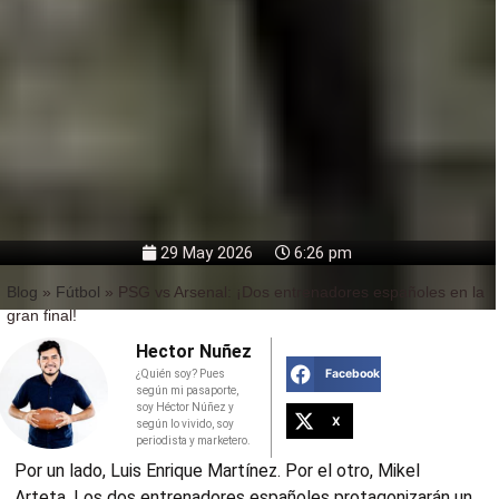
29 May 2026
6:26 pm
Blog
»
Fútbol
»
PSG vs Arsenal: ¡Dos entrenadores españoles en la
gran final!
Hector Nuñez
Facebook
¿Quién soy? Pues
según mi pasaporte,
soy Héctor Núñez y
X
según lo vivido, soy
periodista y marketero.
Por un lado, Luis Enrique Martínez. Por el otro, Mikel
Arteta. Los dos entrenadores españoles protagonizarán un