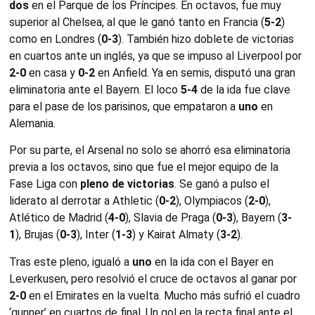
dos
en el Parque de los Príncipes. En octavos, fue muy
superior al Chelsea, al que le ganó tanto en Francia (
5-2
)
como en Londres (
0-3
). También hizo doblete de victorias
en cuartos ante un inglés, ya que se impuso al Liverpool por
2-0
en casa y
0-2
en Anfield. Ya en semis, disputó una gran
eliminatoria ante el Bayern. El loco
5-4
de la ida fue clave
para el pase de los parisinos, que empataron a
uno
en
Alemania.
Por su parte, el Arsenal no solo se ahorró esa eliminatoria
previa a los octavos, sino que fue el mejor equipo de la
Fase Liga con
pleno de victorias
. Se ganó a pulso el
liderato al derrotar a Athletic (
0-2
), Olympiacos (
2-0
),
Atlético de Madrid (
4-0
), Slavia de Praga (
0-3
), Bayern (
3-
1
), Brujas (
0-3
), Inter (
1-3
) y Kairat Almaty (
3-2
).
Tras este pleno, igualó a
uno
en la ida con el Bayer en
Leverkusen, pero resolvió el cruce de octavos al ganar por
2-0
en el Emirates en la vuelta. Mucho más sufrió el cuadro
‘gunner’ en cuartos de final. Un gol en la recta final ante el