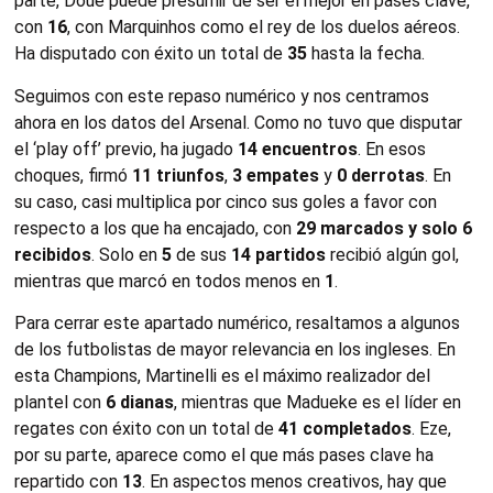
parte, Doué puede presumir de ser el mejor en pases clave,
con
16
, con Marquinhos como el rey de los duelos aéreos.
Ha disputado con éxito un total de
35
hasta la fecha.
Seguimos con este repaso numérico y nos centramos
ahora en los datos del Arsenal. Como no tuvo que disputar
el ‘play off’ previo, ha jugado
14 encuentros
. En esos
choques, firmó
11 triunfos
,
3 empates
y
0 derrotas
. En
su caso, casi multiplica por cinco sus goles a favor con
respecto a los que ha encajado, con
29 marcados y solo 6
recibidos
. Solo en
5
de sus
14 partidos
recibió algún gol,
mientras que marcó en todos menos en
1
.
Para cerrar este apartado numérico, resaltamos a algunos
de los futbolistas de mayor relevancia en los ingleses. En
esta Champions, Martinelli es el máximo realizador del
plantel con
6 dianas
, mientras que Madueke es el líder en
regates con éxito con un total de
41 completados
. Eze,
por su parte, aparece como el que más pases clave ha
repartido con
13
. En aspectos menos creativos, hay que