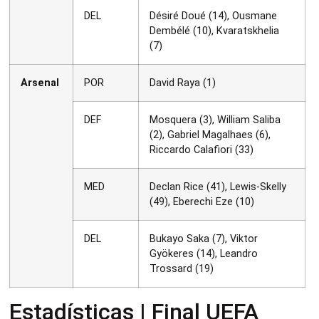
DEL
Désiré Doué (14), Ousmane
Dembélé (10), Kvaratskhelia
(7)
Arsenal
POR
David Raya (1)
DEF
Mosquera (3), William Saliba
(2), Gabriel Magalhaes (6),
Riccardo Calafiori (33)
MED
Declan Rice (41), Lewis-Skelly
(49), Eberechi Eze (10)
DEL
Bukayo Saka (7), Viktor
Gyökeres (14), Leandro
Trossard (19)
Estadísticas | Final UEFA