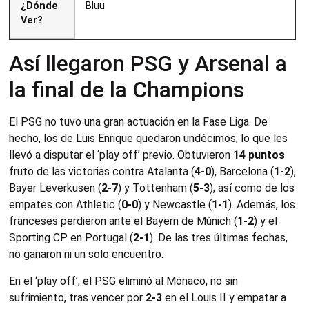
¿Dónde
Bluu
Ver?
Así llegaron PSG y Arsenal a
la final de la Champions
El PSG no tuvo una gran actuación en la Fase Liga. De
hecho, los de Luis Enrique quedaron undécimos, lo que les
llevó a disputar el ‘play off’ previo. Obtuvieron
14 puntos
fruto de las victorias contra Atalanta (
4-0
), Barcelona (
1-2
),
Bayer Leverkusen (
2-7
) y Tottenham (
5-3
), así como de los
empates con Athletic (
0-0
) y Newcastle (
1-1
). Además, los
franceses perdieron ante el Bayern de Múnich (
1-2
) y el
Sporting CP en Portugal (
2-1
). De las tres últimas fechas,
no ganaron ni un solo encuentro.
En el ‘play off’, el PSG eliminó al Mónaco, no sin
sufrimiento, tras vencer por
2-3
en el Louis II y empatar a