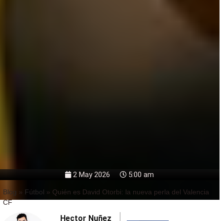
2 May 2026
5:00 am
Blog
»
Fútbol
»
Quién es David Otorbi: la nueva perla del Valencia
CF
Hector Nuñez