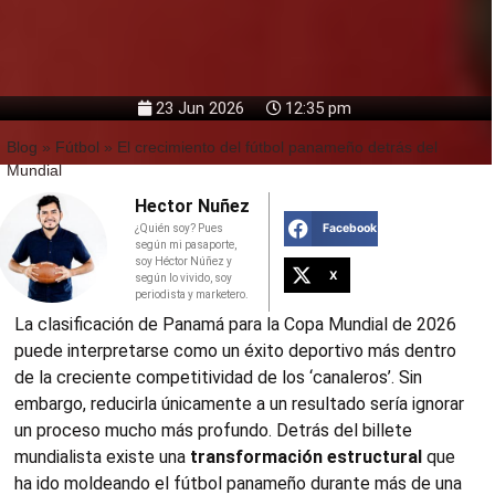
23 Jun 2026
12:35 pm
Blog
»
Fútbol
»
El crecimiento del fútbol panameño detrás del
Mundial
Hector Nuñez
Facebook
¿Quién soy? Pues
según mi pasaporte,
soy Héctor Núñez y
X
según lo vivido, soy
periodista y marketero.
La clasificación de Panamá para la Copa Mundial de 2026
puede interpretarse como un éxito deportivo más dentro
de la creciente competitividad de los ‘canaleros’. Sin
embargo, reducirla únicamente a un resultado sería ignorar
un proceso mucho más profundo. Detrás del billete
mundialista existe una
transformación estructural
que
ha ido moldeando el fútbol panameño durante más de una