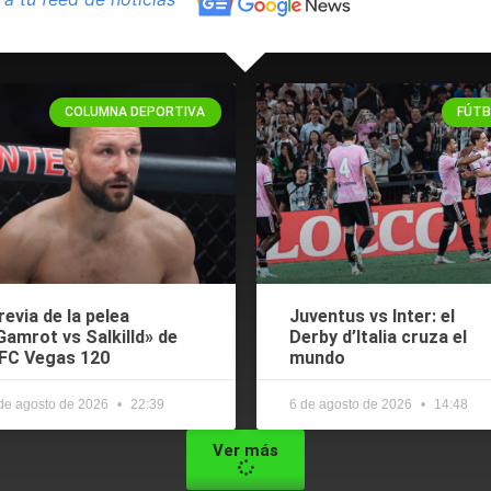
COLUMNA DEPORTIVA
FÚTB
revia de la pelea
Juventus vs Inter: el
Gamrot vs Salkilld» de
Derby d’Italia cruza el
FC Vegas 120
mundo
de agosto de 2026
22:39
6 de agosto de 2026
14:48
Ver más