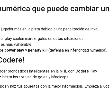
 numérica que puede cambiar u
jugador más en la pista debido a una penalización del rival.
r play suelen marcar goles en estas situaciones.
 es más vulnerable.
 de
power play
y
penalty kill
(defensa en inferioridad numérica).
Codere!
acer pronósticos inteligentes en la NHL con
Codere
. Hay
e
hasta los totales de goles y hándicaps.
uipos y haz tus apuestas con la mejor información. ¡Empieza a jug