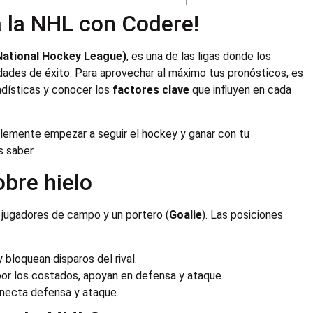
a la NHL con Codere!
National Hockey League)
, es una de las ligas donde los
des de éxito. Para aprovechar al máximo tus pronósticos, es
adísticas y conocer los
factores clave
que influyen en cada
plemente empezar a seguir el hockey y ganar con tu
s saber.
obre hielo
jugadores de campo y un portero (
Goalie
). Las posiciones
y bloquean disparos del rival.
por los costados, apoyan en defensa y ataque.
conecta defensa y ataque.