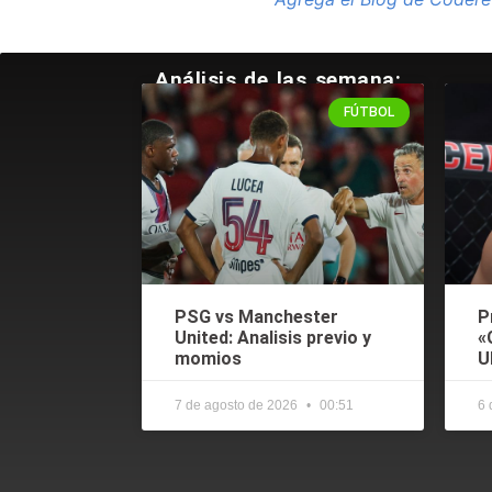
Análisis de las semana:
FÚTBOL
PSG vs Manchester
P
United: Analisis previo y
«
momios
U
7 de agosto de 2026
00:51
6 