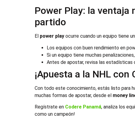
Power Play: la ventaja
partido
El
power play
ocurre cuando un equipo tiene un 
Los equipos con buen rendimiento en powe
Si un equipo tiene muchas penalizaciones,
Antes de apostar, revisa las estadísticas
¡Apuesta a la NHL con 
Con todo este conocimiento, estás listo para h
muchas formas de apostar, desde el
money lin
Regístrate en
Codere Panamá
, analiza los eq
como un campeón!