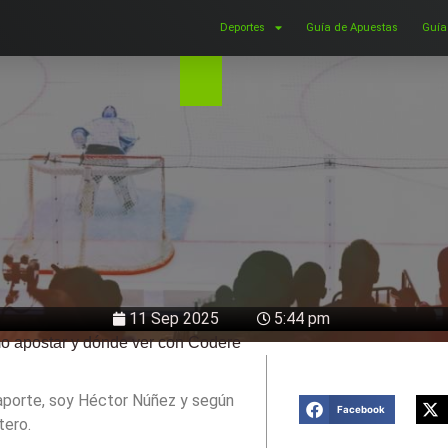
Deportes
Guía de Apuestas
Guía
11 Sep 2025
5:44 pm
 apostar y dónde ver con Codere
aporte, soy Héctor Núñez y según
Facebook
tero.