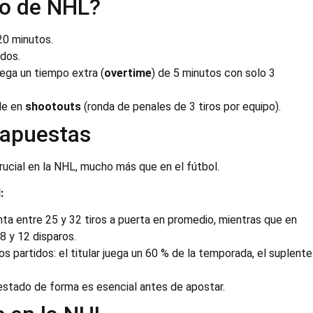
do de NHL?
20 minutos.
dos.
ega un tiempo extra (
overtime
) de 5 minutos con solo 3
ide en
shootouts
(ronda de penales de 3 tiros por equipo).
s apuestas
crucial en la NHL, mucho más que en el fútbol.
:
nta entre 25 y 32 tiros a puerta en promedio, mientras que en
 8 y 12 disparos.
s partidos: el titular juega un 60 % de la temporada, el suplente
estado de forma es esencial antes de apostar.