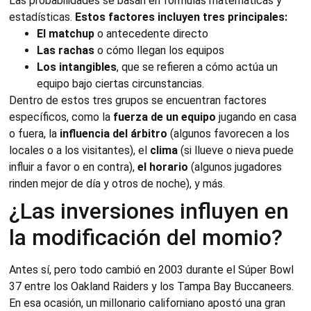
Las probabilidades se basan en fórmulas matemáticas y
estadísticas.
Estos factores incluyen tres principales:
El matchup
o antecedente directo
Las rachas
o cómo llegan los equipos
Los intangibles
, que se refieren a cómo actúa un
equipo bajo ciertas circunstancias.
Dentro de estos tres grupos se encuentran factores
específicos, como la
fuerza de un equipo
jugando en casa
o fuera, la
influencia del árbitro
(algunos favorecen a los
locales o a los visitantes), el
clima
(si llueve o nieva puede
influir a favor o en contra),
el horario
(algunos jugadores
rinden mejor de día y otros de noche), y más.
¿Las inversiones influyen en
la modificación del momio?
Antes sí, pero todo cambió en 2003 durante el Súper Bowl
37 entre los Oakland Raiders y los Tampa Bay Buccaneers.
En esa ocasión, un millonario californiano apostó una gran