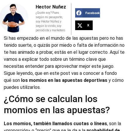
Hector Nuñez
Facebook
¿Quién soy? Pues
según mi pasaporte,
soy Héctor Núñez y
X
según lo vivido, soy
periodista y marketero.
Si has empezado en el mundo de las apuestas pero no has
tenido suerte, o quizás por miedo o falta de información no
te has animado a probar, estás en el lugar correcto. Aquí te
vamos a explicar todo sobre un término clave que
necesitas entender para aprovechar mejor este juego.
Sigue leyendo, que en este post vas a conocer a fondo
qué son
los momios en las apuestas deportivas
y cómo
puedes utilizarlos.
¿Cómo se calculan los
momios en las apuestas?
Los momios, también llamados cuotas o líneas
, son la
«proporción» o “precio” que se le da a la
probabilidad de