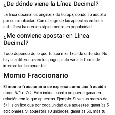
¿De dónde viene la Línea Decimal?
La línea decimal es originaria de Europa, donde se adoptó
por su simplicidad. Con el auge de las apuestas en línea,
esta línea ha crecido rápidamente en popularidad.
¿Me conviene apostar en Línea
Decimal?
Todo depende de lo que te sea más fácil de entender. No
hay una diferencia en los pagos, solo varía la forma de
interpretar las apuestas.
Momio Fraccionario
El momio fraccionario se expresa como una fracción
,
como 5/1 o 7/2. Esto indica cuánto se puede ganar en
relación con lo que apuestas. Ejemplo: Si ves un momio de
5/1, significa que por cada unidad que apuestes, ganarías 5
adicionales. Si apuestas 10 unidades, ganarías 50, más tu