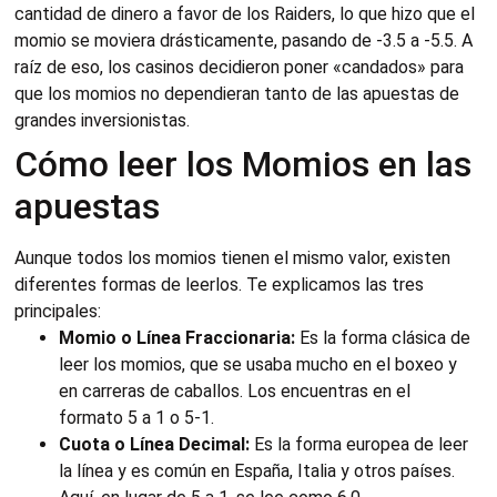
cantidad de dinero a favor de los Raiders, lo que hizo que el
momio se moviera drásticamente, pasando de -3.5 a -5.5. A
raíz de eso, los casinos decidieron poner «candados» para
que los momios no dependieran tanto de las apuestas de
grandes inversionistas.
Cómo leer los Momios en las
apuestas
Aunque todos los momios tienen el mismo valor, existen
diferentes formas de leerlos. Te explicamos las tres
principales:
Momio o Línea Fraccionaria:
Es la forma clásica de
leer los momios, que se usaba mucho en el boxeo y
en carreras de caballos. Los encuentras en el
formato 5 a 1 o 5-1.
Cuota o Línea Decimal:
Es la forma europea de leer
la línea y es común en España, Italia y otros países.