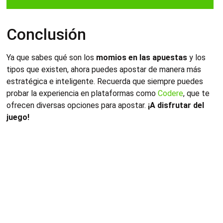
Conclusión
Ya que sabes qué son los
momios en las apuestas
y los
tipos que existen, ahora puedes apostar de manera más
estratégica e inteligente. Recuerda que siempre puedes
probar la experiencia en plataformas como
Codere
, que te
ofrecen diversas opciones para apostar.
¡A disfrutar del
juego!