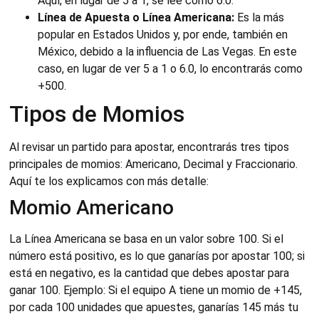
Aquí, en lugar de 5 a 1, se lee como 6.0.
Línea de Apuesta o Línea Americana:
Es la más
popular en Estados Unidos y, por ende, también en
México, debido a la influencia de Las Vegas. En este
caso, en lugar de ver 5 a 1 o 6.0, lo encontrarás como
+500.
Tipos de Momios
Al revisar un partido para apostar, encontrarás tres tipos
principales de momios: Americano, Decimal y Fraccionario.
Aquí te los explicamos con más detalle:
Momio Americano
La Línea Americana se basa en un valor sobre 100. Si el
número está positivo, es lo que ganarías por apostar 100; si
está en negativo, es la cantidad que debes apostar para
ganar 100. Ejemplo: Si el equipo A tiene un momio de +145,
por cada 100 unidades que apuestes, ganarías 145 más tu