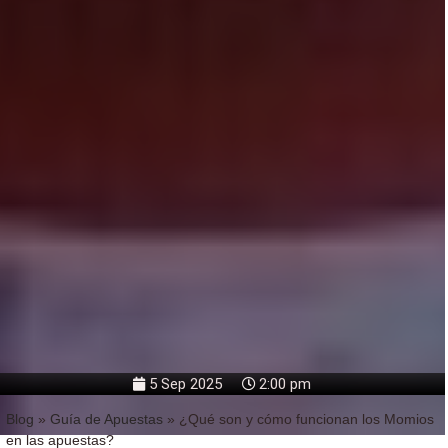
5 Sep 2025
2:00 pm
Blog
»
Guía de Apuestas
»
¿Qué son y cómo funcionan los Momios
en las apuestas?