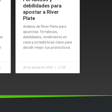
debilidades para
apostar a River
Plate
Análisis de River Plate para
a
apuestas: fortalezas,
ue
debilidades, rendimiento en
casa y estadísticas clave para
r
decidir mejor tus pronósticos.
5
30 de agosto de 2025
17:38