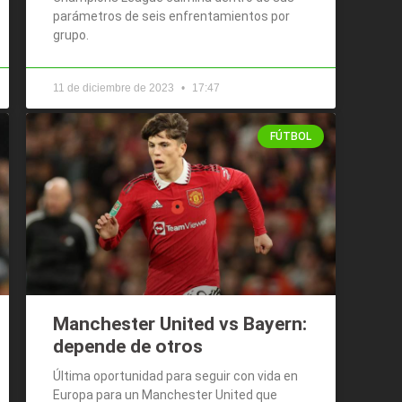
parámetros de seis enfrentamientos por
grupo.
11 de diciembre de 2023
17:47
FÚTBOL
Manchester United vs Bayern:
depende de otros
Última oportunidad para seguir con vida en
Europa para un Manchester United que