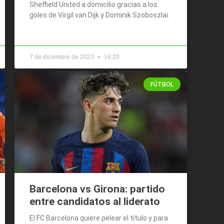
Sheffield United a domicilio gracias a los
goles de Virgil van Dijk y Dominik Szoboszlai.
7 de diciembre de 2023
16:20
FÚTBOL
Barcelona vs Girona: partido
entre candidatos al liderato
El FC Barcelona quiere pelear el título y para