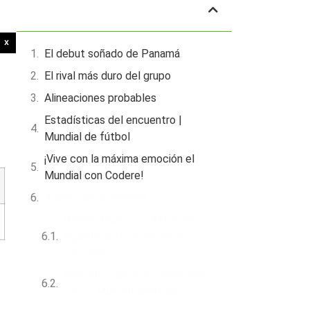
Tabla de contenidos
X
El debut soñado de Panamá
El rival más duro del grupo
Alineaciones probables
Estadísticas del encuentro |
Mundial de fútbol
¡Vive con la máxima emoción el
Mundial con Codere!
Análisis de la semana:
Bayern Múnich vs Aston Villa:
Gigante ante un reciente
campeón
MotoGP vuelve a Silverstone
con el Mundial apretado