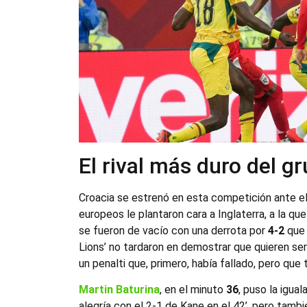
El rival más duro del g
Croacia se estrenó en esta competición ante el 
europeos le plantaron cara a Inglaterra, a la q
se fueron de vacío con una derrota por
4-2
que 
Lions’ no tardaron en demostrar que quieren ser
un penalti que, primero, había fallado, pero que 
Martin Baturina
, en el minuto
36
, puso la igua
alegría con el 2-1 de Kane en el 42’, pero tam