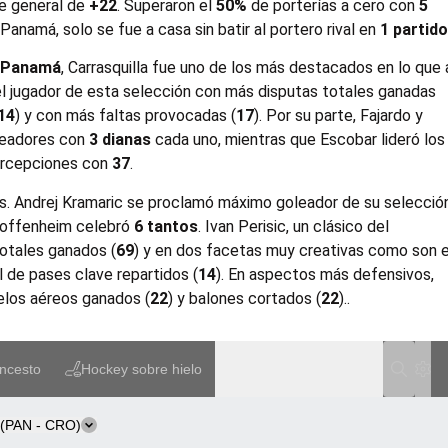
je general de
+22
. Superaron el
50%
de porterías a cero con
5
namá, solo se fue a casa sin batir al portero rival en
1 partid
e Panamá
, Carrasquilla fue uno de los más destacados en lo que 
el jugador de esta selección con más disputas totales ganadas
14
) y con más faltas provocadas (
17
). Por su parte, Fajardo y
leadores con
3 dianas
cada uno, mientras que Escobar lideró los
tercepciones con
37
.
as. Andrej Kramaric se proclamó máximo goleador de su selecció
 Hoffenheim celebró
6 tantos
. Ivan Perisic, un clásico del
totales ganados (
69
) y en dos facetas muy creativas como son e
el de pases clave repartidos (
14
). En aspectos más defensivos,
uelos aéreos ganados (
22
) y balones cortados (
22
)..