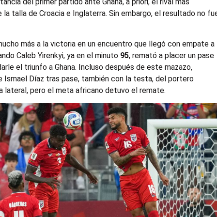
cia del primer partido ante Ghana, a priori, el rival más
la talla de Croacia e Inglaterra. Sin embargo, el resultado no fu
 mucho más a la victoria en un encuentro que llegó con empate a
ndo Caleb Yirenkyi, ya en el minuto
95
, remató a placer un pase
rle el triunfo a Ghana. Incluso después de este mazazo,
Ismael Díaz tras pase, también con la testa, del portero
 lateral, pero el meta africano detuvo el remate.