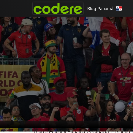
Blog Panamá
Blog
»
Fútbol
»
Panamá vs Croacia: El sueño ‘