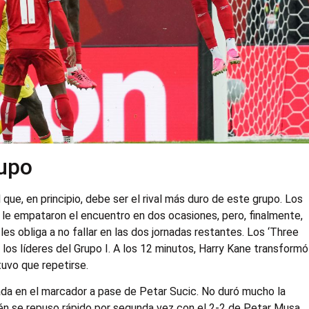
rupo
que, en principio, debe ser el rival más duro de este grupo. Los
ue le empataron el encuentro en dos ocasiones, pero, finalmente,
les obliga a no fallar en las dos jornadas restantes. Los ‘Three
 los líderes del Grupo I. A los 12 minutos, Harry Kane transformó
tuvo que repetirse.
lada en el marcador a pase de Petar Sucic. No duró mucho la
bién se repuso rápido por segunda vez con el 2-2 de Petar Musa