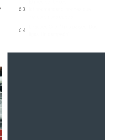
El mes del boxeo
e
latinoamericano: noches que
marcaron una época
Leagues Cup: “Tres países. Dos
ligas. Un campeón”