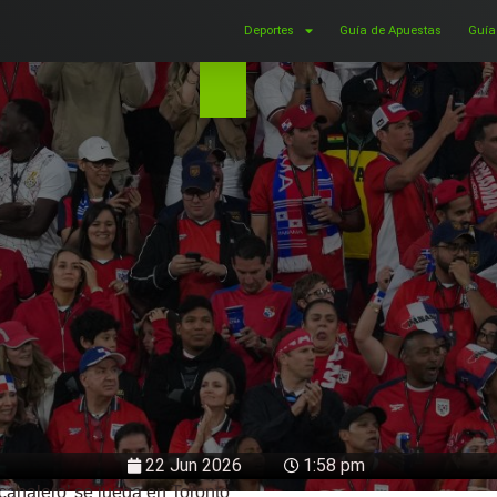
Deportes
Guía de Apuestas
Guía
22 Jun 2026
1:58 pm
canalero’ se juega en Toronto