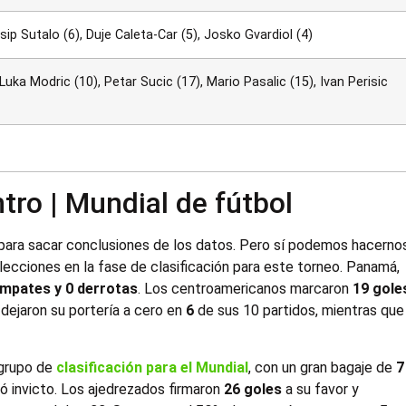
sip Sutalo (6), Duje Caleta-Car (5), Josko Gvardiol (4)
 Luka Modric (10), Petar Sucic (17), Mario Pasalic (15), Ivan Perisic
tro | Mundial de fútbol
 para sacar conclusiones de los datos. Pero sí podemos hacerno
ecciones en la fase de clasificación para este torneo. Panamá,
 empates y 0 derrotas
. Los centroamericanos marcaron
19 gole
 dejaron su portería a cero en
6
de sus 10 partidos, mientras que
grupo de
clasificación para el Mundial
, con un gran bagaje de
7
cabó invicto. Los ajedrezados firmaron
26 goles
a su favor y