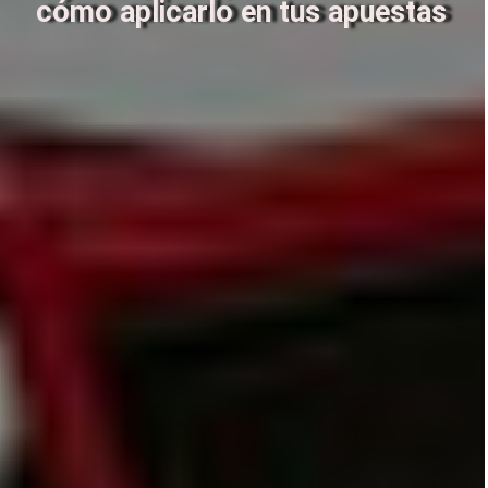
cómo aplicarlo en tus apuestas