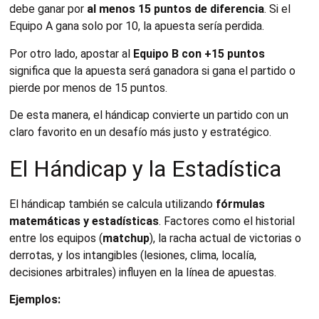
debe ganar por
al menos 15 puntos de diferencia
. Si el
Equipo A gana solo por 10, la apuesta sería perdida.
Por otro lado, apostar al
Equipo B con +15 puntos
significa que la apuesta será ganadora si gana el partido o
pierde por menos de 15 puntos.
De esta manera, el hándicap convierte un partido con un
claro favorito en un desafío más justo y estratégico.
El Hándicap y la Estadística
El hándicap también se calcula utilizando
fórmulas
matemáticas y estadísticas
. Factores como el historial
entre los equipos (
matchup
), la racha actual de victorias o
derrotas, y los intangibles (lesiones, clima, localía,
decisiones arbitrales) influyen en la línea de apuestas.
Ejemplos: