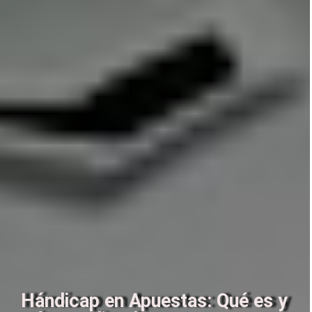
Hándicap en Apuestas: Qué es y