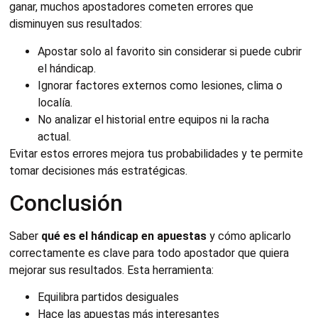
ganar, muchos apostadores cometen errores que
disminuyen sus resultados:
Apostar solo al favorito sin considerar si puede cubrir
el hándicap.
Ignorar factores externos como lesiones, clima o
localía.
No analizar el historial entre equipos ni la racha
actual.
Evitar estos errores mejora tus probabilidades y te permite
tomar decisiones más estratégicas.
Conclusión
Saber
qué es el hándicap en apuestas
y cómo aplicarlo
correctamente es clave para todo apostador que quiera
mejorar sus resultados. Esta herramienta:
Equilibra partidos desiguales
Hace las apuestas más interesantes