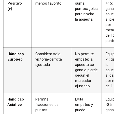
Positivo
menos favorito
suma
+15:
(+)
puntos/goles
gana
para nivelar
apue
la apuesta
si pi
por
men
de 1
punt
Hándicap
Considera solo
No permite
Equi
Europeo
victoria/derrota
empate; la
-1: g
ajustada
apuesta se
la
gana o pierde
apue
según el
si g
marcador
por 
ajustado
de 1 
Hándicap
Permite
Evita
Equi
Asiático
fracciones de
empates y
-0.5:
puntos
puede
gana